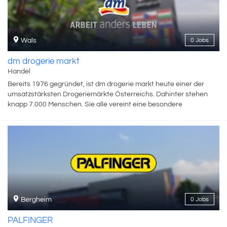
Wals
0 Jobs
dm drogerie markt
Handel
Bereits 1976 gegründet, ist dm drogerie markt heute einer der
umsatzstärksten Drogeriemärkte Österreichs. Dahinter stehen
knapp 7.000 Menschen. Sie alle vereint eine besondere
Unternehmenskultur, die auf gegenseitigem Respekt, Offenheit
und Zutrauen sowie Freude an der Zusammenarbeit und dem
Austausch gründet.
Bergheim
0 Jobs
PALFINGER