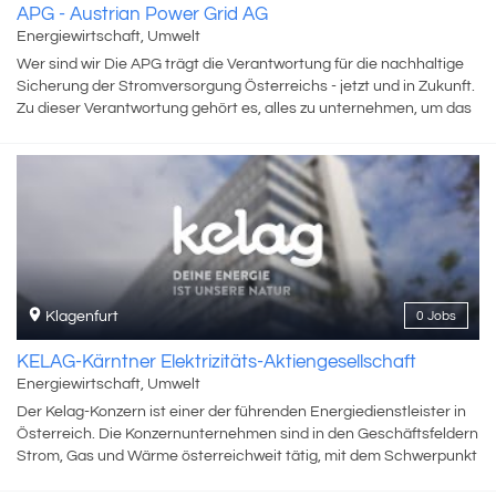
APG - Austrian Power Grid AG
Energiewirtschaft, Umwelt
Wer sind wir Die APG trägt die Verantwortung für die nachhaltige
Sicherung der Stromversorgung Österreichs - jetzt und in Zukunft.
Zu dieser Verantwortung gehört es, alles zu unternehmen, um das
Übertragungsnetz den stetig steigenden Anforderungen seitens
Wirtschaft und Gesellschaft anzupassen. Die größte
Herausforderung der kommenden Jahre ist es, erneuerbare
Energie ans Netz und Österreich damit seinen Klimazielen näher
zu bringen. Nur ein starkes Übertragungsnetz macht es möglich,
Energie aus Wind, Wasser und Sonne nachhaltig in Österreichs
Energieversorgungssystem zu integrieren. Unsere Verantwortung
ist es, die Grundlagen für eine optimale Nutzung erneuerbarer
Energien zu schaffen. Produkte/Services/Leistungen Die Austrian
Klagenfurt
0 Jobs
Power Grid AG betreibt das österreichische Übertragungsnetz,
welches Teil des gesamteuropäischen Übertragungsnetzes der
KELAG-Kärntner Elektrizitäts-Aktiengesellschaft
Regional Group Continental Europe der ENTSO-E (Vereinigung der
Energiewirtschaft, Umwelt
europäischen Übertragungsnetzbetreiber) ist. Als
Der Kelag-Konzern ist einer der führenden Energiedienstleister in
Regelzonenführer für Österreich ist die APG dafür verantwortlich,
Österreich. Die Konzernunternehmen sind in den Geschäftsfeldern
dass jederzeit ein stabiles Gleichgewicht zwischen Erzeugung und
Strom, Gas und Wärme österreichweit tätig, mit dem Schwerpunkt
Verbrauch gegeben ist. Perspektiven für die Zukunft Wir tragen
in Kärnten. Wir haben umfassende Erfahrung im Erzeugen,
Verantwortung für die Menschen in unserem Land. Mit unserer