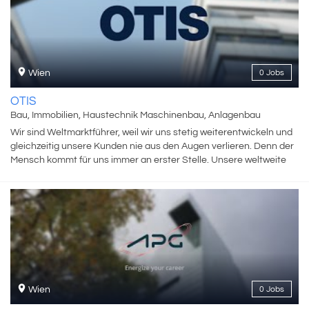
Einfalt, wo du nicht nur gute Ideen haben, sondern sie auch
umsetzen kannst. How cool is that! Wir denken international und
handeln lokal. Die Marke Daikin wurde vor über 90 Jahren in Japan
gegründet. Diese Wurzeln prägen unsere Unternehmenskultur,
ebenso wie die kulturelle Vielfalt in der Region Daikin Central
Wien
0 Jobs
Europe. Unser Headquarter findest du in einem modernen,
bestens ausgestatteten Bürogebäude im 23. Bezirk in Wien. Dort,
OTIS
wo auch Daikin Österreich sowie Your Daikin World, unser
Bau, Immobilien, Haustechnik Maschinenbau, Anlagenbau
einzigartiges Experience Center für Klimalösungen und Co-
Wir sind Weltmarktführer, weil wir uns stetig weiterentwickeln und
Creation mit angelagertem Trainings- und Ausbildungszentrum,
gleichzeitig unsere Kunden nie aus den Augen verlieren. Denn der
angesiedelt ist. Neugierig geworden? Dann besuche uns in einem
Mensch kommt für uns immer an erster Stelle. Unsere weltweite
unserer Flagship-Stores in Wien oder Budapest oder wirf einen
Präsenz garantiert unseren Kunden höchste Qualität, Sicherheit
Blick auf unsere Unternehmenswebsite.
und Service.Unseren Erfolg verdanken wir unserem Pioniergeist,
unserer Innovationskultur, dem Vertrauen unserer Kunden und den
Werten, die uns ausmachen. Wir reden nicht nur über unsere
Werte, wir leben sie. Bei uns sind neue Denkansätze, frische
Blickwinkel und kreative Herangehensweisen willkommen.
Wien
0 Jobs