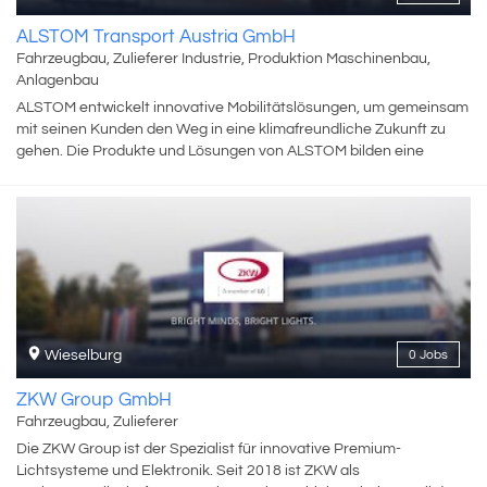
was wir heute sind.
ALSTOM Transport Austria GmbH
Fahrzeugbau, Zulieferer Industrie, Produktion Maschinenbau,
Anlagenbau
ALSTOM entwickelt innovative Mobilitätslösungen, um gemeinsam
mit seinen Kunden den Weg in eine klimafreundliche Zukunft zu
gehen. Die Produkte und Lösungen von ALSTOM bilden eine
nachhaltige Grundlage für die Zukunft des globalen
Transportmarktes. Das Produktportfolio reicht von
Hochgeschwindigkeitszügen, U-Bahnen, Monorail und
Straßenbahnen über integrierte Systeme, personalisierte
Serviceleistungen, Infrastruktur und Signaltechnik bis hin zu
digitalen Mobilitätslösungen. ALSTOM mit Hauptsitz in Frankreich
ist in 63 Ländern vertreten und beschäftigt mehr als 80.000
Mitarbeiter und Mitarbeiterinnen. Das Unternehmen Bombardier
wurde 2021 von ALSTOM übernommen. ALSTOM in Wien ist
Wieselburg
0 Jobs
weltweites Kompetenzzentrum für Straßen- und Stadtbahnen und
beschäftigt rund 780 MitarbeiterInnen, die die gesamte
ZKW Group GmbH
Wertschöpfungskette - vom ersten Kundenkontakt über die
Fahrzeugbau, Zulieferer
Entwicklung, Montage, Komponentenfertigung bis zur Betreuung
Die ZKW Group ist der Spezialist für innovative Premium-
nach der Inbetriebnahme der Fahrzeuge bei unseren Kunden
Lichtsysteme und Elektronik. Seit 2018 ist ZKW als
abdecken.