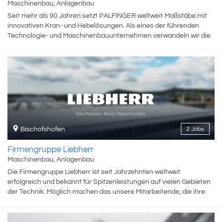
Maschinenbau, Anlagenbau
Seit mehr als 90 Jahren setzt PALFINGER weltweit Maßstäbe mit
innovativen Kran- und Hebelösungen. Als eines der führenden
Technologie- und Maschinenbauunternehmen verwandeln wir die
Bedürfnisse unserer Kunden in nahtlos integrierte Lösungen und
schaffen gleichzeitig Möglichkeiten für unsere Mitarbeitenden, zu
wachsen, zusammenzuarbeiten und Grenzen zu überschreiten. Bei
PALFINGER glauben wir an die Kraft des Miteinanders: indem wir
uns gegenseitig stärken, Innovationen vorantreiben und
gemeinsam Ideen zum Leben erwecken. Werde Teil unseres
Teams. Gemeinsam bewegen wir Großes und gestalten die
Zukunft.
Bischofshofen
2 Jobs
Firmengruppe Liebherr
Maschinenbau, Anlagenbau
Die Firmengruppe Liebherr ist seit Jahrzehnten weltweit
erfolgreich und bekannt für Spitzenleistungen auf vielen Gebieten
der Technik. Möglich machen das unsere Mitarbeitende, die ihre
tägliche Arbeit mit Leidenschaft verfolgen und damit ein wichtiger
Schlüssel zum Unternehmenserfolg sind. 56.000 Gesichter –
56.000 Geschichten. Was sie verbindet? Die Überzeugung des