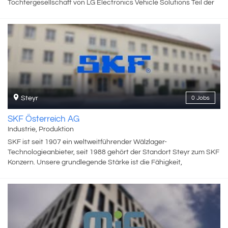
Tochtergesellschaft von LG Electronics Vehicle Solutions Teil der
LG Gruppe. Als Systemlieferant ist ZKW ein weltweit präsenter
Partner der Automobilindustrie. Der Konzern entwickelt und
produziert entsprechend seinem Motto „Bright Minds, Bright
Lights.“ mit hellen Köpfen und modernsten Fertigungstechnologien
komplexe Premium-Beleuchtungen und Elektronikmodule für
internationale Automobilhersteller. Zu den Top-Produkten zählen
leistungsfähige und kosteneffiziente Komplett-LED-Systeme. Die
ZKW Group verfügt weltweit über insgesamt zwölf Standorte, die in
den Bereichen Entwicklung und Produktion intelligent vernetzt
Steyr
0 Jobs
sind. Im Jahr 2023 beschäftigte der Konzern rund 10.000
Mitarbeiter:innen und erwirtschaftete einen Gesamtumsatz von
SKF Österreich AG
rund 1,54 Milliarden Euro. Gemäß der Unternehmensvision
Industrie, Produktion
„Wegweisende Premium-Licht- und Elektroniksysteme von ZKW
SKF ist seit 1907 ein weltweitführender Wälzlager-
für alle Mobilitätskonzepte der globalen Automobilindustrie“ ist es
Technologieanbieter, seit 1988 gehört der Standort Steyr zum SKF
das primäre Ziel des Unternehmens, hochtechnologische
Konzern. Unsere grundlegende Stärke ist die Fähigkeit,
Produkte mit höchster Qualität zu fertigen und die Entwicklung
kontinuierlich neue Technologien zu entwickeln und diese dann in
innovativer Gesamtlichtsysteme voranzutreiben. Mit Erfindungen
unseren Produkten umzusetzen, mit denen unsere Kunden echte
und Innovationen macht die ZKW-Unternehmensgruppe
Wettbewerbsvorteile erzielen können. Der aktuelle Schwerpunkt
Kraftfahrzeuge begehrter, individueller, sicherer und
unserer technologischen Entwicklung liegt in der Verbesserung
energieeffizienter. Zum 360-Grad-Angebot zählen Haupt- und
der Umweltverträglichkeit während des gesamten
Nebelscheinwerfer, Rückleuchten, Blinkleuchten, Innen- und
Produktlebenszyklus, von der Fertigung bis zur Entsorgung. SKF ist
Kennzeichenleuchten sowie Elektronikmodule. Namhafte