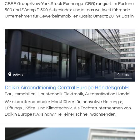
CBRE Group (New York Stock Exchange: CBG) rangiert im Fortune
500 und S&amp;P 500 Aktienindex und ist das weltweit führende
Unternehmen für Gewerbeimmobilien (Basis: Umsatz 2019). Das in
Dallas ansässige Unternehmen mit mehr als 115.000
Mitarbeiter:innen in über 530 Büros weltweit, arbeitet für
Immobilieneigentümer:innen, Investor:innen und Mieter:innen auf
der ganzen Welt. Strategische Beratung, Immobilienvermietung
und ‑verkauf gehören ebenso zum Portfolio wie Immobilien‑,
Facility‑ und Projektmanagement. Corporate Services,
Finanzierung, Investment Management, Evaluierung und
Bewertungen, Research sowie Investment Strategien, Hypotheken
Services und Consulting runden das Angebot ab. CBRE ist in
Wien
0 Jobs
Österreich seit 1991 vertreten. Wir haben 150 Mitarbeiter:innen in
unseren Büros in Wien, Salzburg und Graz. Mehr Infos auch auf
Daikin Airconditioning Central Europe HandelsgmbH
Linkedin CBRE Austria.
Bau, Immobilien, Haustechnik Elektronik, Automatisation Handel
Wir sind internationaler Marktführer für innovative Heizungs-,
Lüftungs-, Kälte- und Klimatechnik. Als Tochterunternehmen von
Daikin Europe N.V. sind wir Teil einer schnell wachsenden
Unternehmensgruppe. Bei uns findest du Gegensätze, die
anziehen... einen Weltkonzern, bei dem du über alle Hierarchien
hinweg per Du bist, einen sicheren Arbeitgeber, bei dem du dich
dynamisch weiterentwickeln kannst, mit kultureller Vielfalt statt