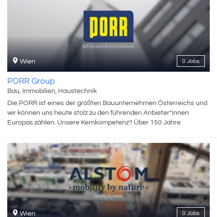
Firmengründers Hans Liebherr, dass man auch Ziele erreichen
kann, die zunächst unvorstellbar erscheinen. Jeder unserer
Mitarbeitenden trägt mit Begeisterung und ganz eigenen Ideen
dazu bei, dass passende Lösungen für jede Aufgabe unserer
Kunden entstehen, und sei sie auch noch so anspruchsvoll. Dabei
nutzen sie den gegebenen Handlungsfreiraum und können sich
Wien
0 Jobs
auf einen starken Zusammenhalt verlassen. Wir sind stets auf der
Suche nach Talenten, die ihre Kompetenz und ihre Begeisterung in
PORR Group
dem familiengeführten Unternehmen Liebherr in ganz
Bau, Immobilien, Haustechnik
unterschiedlichen Bereichen einbringen. Wir freuen uns auf Sie!
Die PORR ist eines der größten Bauunternehmen Österreichs und
wir können uns heute stolz zu den führenden Anbieter*innen
Europas zählen. Unsere Kernkompetenz? Über 150 Jahre
Erfahrung in der Planung, Entwicklung und Ausführung zahlreicher
nationaler und internationaler Bauwerke. Unsere Stärke? Es sind
die Menschen, die für uns zählen, denn Bauen ist ein People
Business. Wir wissen: Was uns so erfolgreich macht, sind unsere
Mitarbeiter*innen. Unsere Leidenschaft? Eine lebenswerte Zukunft
liegt uns am Herzen und Zielstrebigkeit im Blut. Deshalb suchen wir
gemeinsam mit unseren Kund*innen immer nach neuen Wegen
und noch besseren Lösungen. Unsere Erfahrung, unsere
Mitarbeiter*innen und unsere Zielstrebigkeit, machen uns zu dem,
Wien
0 Jobs