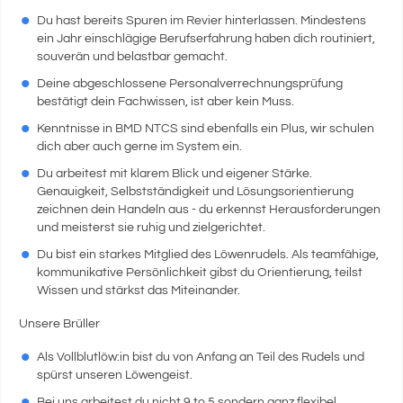
Du hast bereits Spuren im Revier hinterlassen. Mindestens
ein Jahr einschlägige Berufserfahrung haben dich routiniert,
souverän und belastbar gemacht.
Deine abgeschlossene Personalverrechnungsprüfung
bestätigt dein Fachwissen, ist aber kein Muss.
Kenntnisse in BMD NTCS sind ebenfalls ein Plus, wir schulen
dich aber auch gerne im System ein.
Du arbeitest mit klarem Blick und eigener Stärke.
Genauigkeit, Selbstständigkeit und Lösungsorientierung
zeichnen dein Handeln aus - du erkennst Herausforderungen
und meisterst sie ruhig und zielgerichtet.
Du bist ein starkes Mitglied des Löwenrudels. Als teamfähige,
kommunikative Persönlichkeit gibst du Orientierung, teilst
Wissen und stärkst das Miteinander.
Unsere Brüller
Als Vollblutlöw:in bist du von Anfang an Teil des Rudels und
spürst unseren Löwengeist.
Bei uns arbeitest du nicht 9 to 5 sondern ganz flexibel