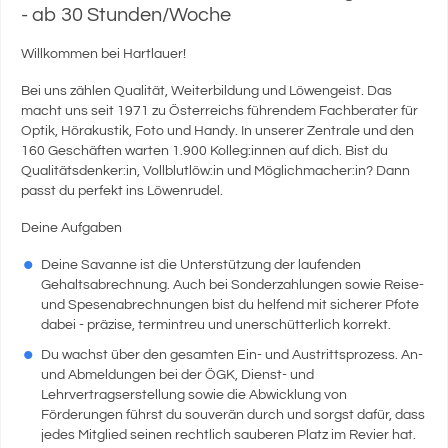
- ab 30 Stunden/Woche
Willkommen bei Hartlauer!
Bei uns zählen Qualität, Weiterbildung und Löwengeist. Das
macht uns seit 1971 zu Österreichs führendem Fachberater für
Optik, Hörakustik, Foto und Handy. In unserer Zentrale und den
160 Geschäften warten 1.900 Kolleg:innen auf dich. Bist du
Qualitätsdenker:in, Vollblutlöw:in und Möglichmacher:in? Dann
passt du perfekt ins Löwenrudel.
Deine Aufgaben
Deine Savanne ist die Unterstützung der laufenden
Gehaltsabrechnung. Auch bei Sonderzahlungen sowie Reise-
und Spesenabrechnungen bist du helfend mit sicherer Pfote
dabei - präzise, termintreu und unerschütterlich korrekt.
Du wachst über den gesamten Ein- und Austrittsprozess. An-
und Abmeldungen bei der ÖGK, Dienst- und
Lehrvertragserstellung sowie die Abwicklung von
Förderungen führst du souverän durch und sorgst dafür, dass
jedes Mitglied seinen rechtlich sauberen Platz im Revier hat.