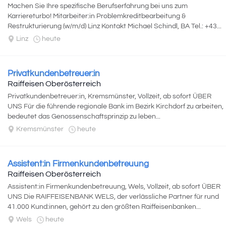
Machen Sie Ihre spezifische Berufserfahrung bei uns zum
Karriereturbo! Mitarbeiter:in Problemkreditbearbeitung &
Restrukturierung (w/m/d) Linz Kontakt Michael Schindl, BA Tel.: +43...
Linz
heute
Privatkundenbetreuer:in
Raiffeisen Oberösterreich
Privatkundenbetreuer:in, Kremsmünster, Vollzeit, ab sofort ÜBER
UNS Für die führende regionale Bank im Bezirk Kirchdorf zu arbeiten,
bedeutet das Genossenschaftsprinzip zu leben...
Kremsmünster
heute
Assistent:in Firmenkundenbetreuung
Raiffeisen Oberösterreich
Assistent:in Firmenkundenbetreuung, Wels, Vollzeit, ab sofort ÜBER
UNS Die RAIFFEISENBANK WELS, der verlässliche Partner für rund
41.000 Kund:innen, gehört zu den größten Raiffeisenbanken...
Wels
heute