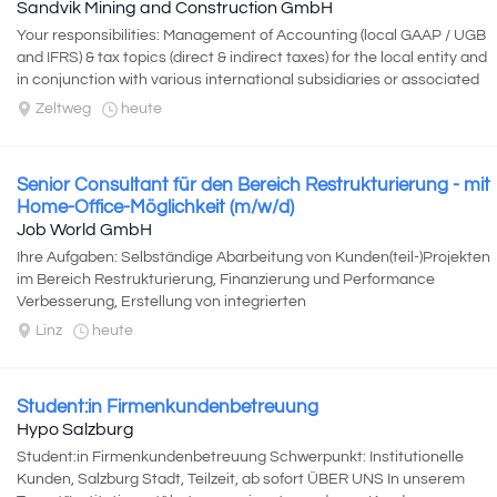
Sandvik Mining and Construction GmbH
Your responsibilities: Management of Accounting (local GAAP / UGB
and IFRS) & tax topics (direct & indirect taxes) for the local entity and
in conjunction with various international subsidiaries or associated
entities. Directing...
Zeltweg
heute
Senior Consultant für den Bereich Restrukturierung - mit
Home-Office-Möglichkeit (m/w/d)
Job World GmbH
Ihre Aufgaben: Selbständige Abarbeitung von Kunden(teil-)Projekten
im Bereich Restrukturierung, Finanzierung und Performance
Verbesserung, Erstellung von integrierten
Unternehmsplanungen/Finanzmodellen...
Linz
heute
Student:in Firmenkundenbetreuung
Hypo Salzburg
Student:in Firmenkundenbetreuung Schwerpunkt: Institutionelle
Kunden, Salzburg Stadt, Teilzeit, ab sofort ÜBER UNS In unserem