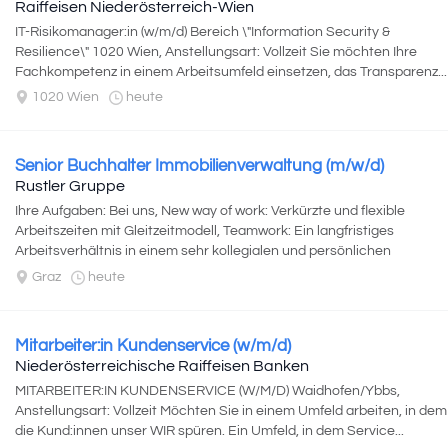
Raiffeisen Niederösterreich-Wien
IT-Risikomanager:in (w/m/d) Bereich \"Information Security &
Resilience\" 1020 Wien, Anstellungsart: Vollzeit Sie möchten Ihre
Fachkompetenz in einem Arbeitsumfeld einsetzen, das Transparenz...
1020 Wien
heute
Senior Buchhalter Immobilienverwaltung (m/w/d)
Rustler Gruppe
Ihre Aufgaben: Bei uns, New way of work: Verkürzte und flexible
Arbeitszeiten mit Gleitzeitmodell, Teamwork: Ein langfristiges
Arbeitsverhältnis in einem sehr kollegialen und persönlichen
Umfeld,...
Graz
heute
Mitarbeiter:in Kundenservice (w/m/d)
Niederösterreichische Raiffeisen Banken
MITARBEITER:IN KUNDENSERVICE (W/M/D) Waidhofen/Ybbs,
Anstellungsart: Vollzeit Möchten Sie in einem Umfeld arbeiten, in dem
die Kund:innen unser WIR spüren. Ein Umfeld, in dem Service...