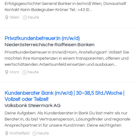
Erfolgsgeschichte! General Banker:in (w/m/d) Wien, Donaustadt
Kontakt Karin Badegruber-Kröner Tel.: +43 (0...
Wien
heute
Privatkundenbetreuer:in (m/w/d)
Niederösterreichische Raiffeisen Banken
Privatkundenbetreuer:in (m/w/d) Horn, Anstellungsart: Vollzeit Sie
möchten Ihre Kompetenzen in einem transparenten, offenen und
wertschätzenden Arbeitsumfeld einsetzen und ausbauen...
Horn
heute
Kundenberater Bank (m/w/d) | 30–38,5 Std./Woche |
Vollzeit oder Teilzeit
Volksbank Steiermark AG
Deine Aufgaben: Als Kundenberater:in Bank Du bist mehr als nur
Berater:in, du bist Vertrauensperson, Lösungsfinder und regionale
Ansprechpartner:in für unsere Kund:innen. Deine wichtigsten
Aufgaben, Persönliche...
Knittelfeld
heute