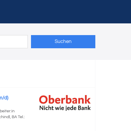
Suchen
m/d)
eiter:in
indl, BA Tel.: