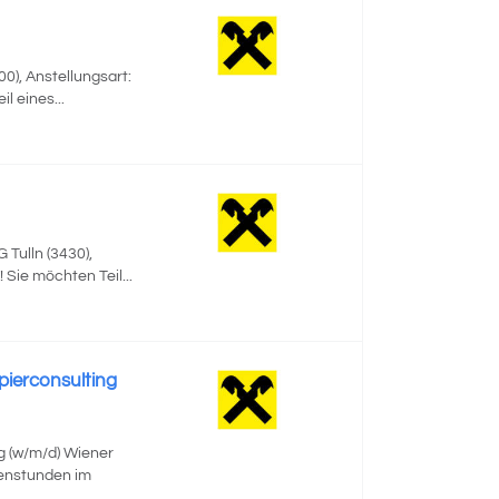
0), Anstellungsart:
l eines...
ulln (3430),
 Sie möchten Teil...
pierconsulting
g (w/m/d) Wiener
enstunden im