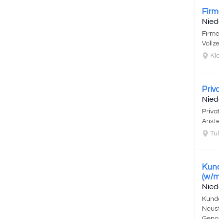
Firm
Nied
Firme
Vollz
Kl
Priv
Nied
Priv
Anste
Tul
Kund
(w/m
Nied
Kunde
Neust
Genos