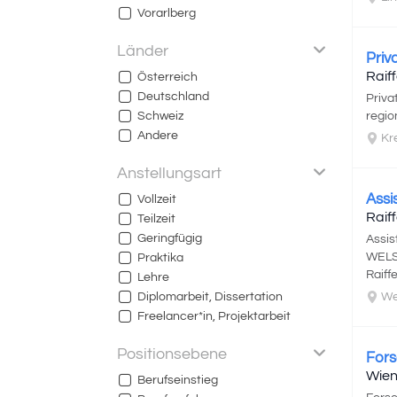
Vorarlberg
Länder
Priv
Raif
Österreich
Deutschland
Priva
Schweiz
regio
Andere
Kr
Anstellungsart
Assi
Vollzeit
Raif
Teilzeit
Geringfügig
Assis
WELS,
Praktika
Raiff
Lehre
Diplomarbeit, Dissertation
We
Freelancer*in, Projektarbeit
Positionsebene
Fors
Wien
Berufseinstieg