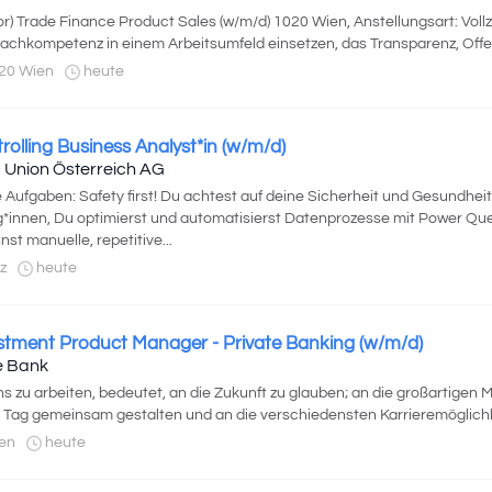
or) Trade Finance Product Sales (w/m/d) 1020 Wien, Anstellungsart: Voll
Fachkompetenz in einem Arbeitsumfeld einsetzen, das Transparenz, Offenh
20 Wien
heute
rolling Business Analyst*in (w/m/d)
 Union Österreich AG
 Aufgaben: Safety first! Du achtest auf deine Sicherheit und Gesundheit
g*innen, Du optimierst und automatisierst Datenprozesse mit Power Qu
nst manuelle, repetitive...
z
heute
stment Product Manager - Private Banking (w/m/d)
e Bank
ns zu arbeiten, bedeutet, an die Zukunft zu glauben; an die großartigen 
 Tag gemeinsam gestalten und an die verschiedensten Karrieremöglichk
en
heute