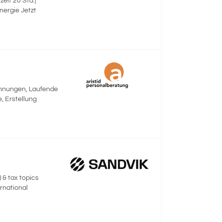
eit 20 Std.|
nergie Jetzt
chnungen, Laufende
 Erstellung
 & tax topics
ernational