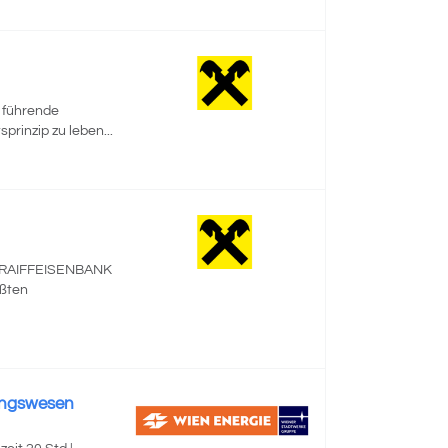
e führende
prinzip zu leben...
ie RAIFFEISENBANK
ößten
ungswesen