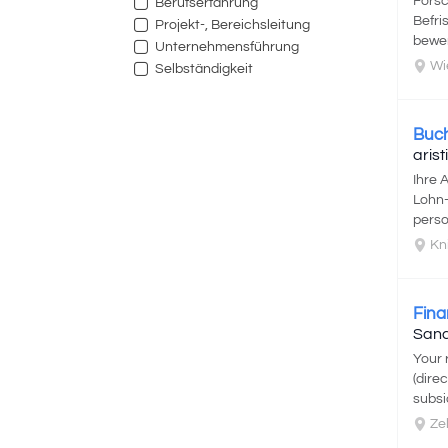
Forsc
Berufserfahrung
Befri
Projekt-, Bereichsleitung
bewer
Unternehmensführung
Wi
Selbständigkeit
Buch
aris
Ihre 
Lohn-
perso
Kni
Fina
Sand
Your 
(dire
subsi
Ze