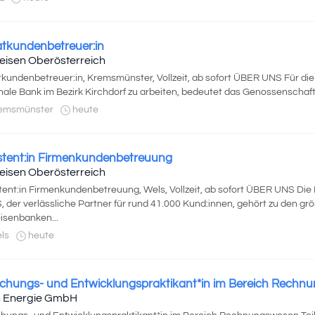
atkundenbetreuer:in
feisen Oberösterreich
tkundenbetreuer:in, Kremsmünster, Vollzeit, ab sofort ÜBER UNS Für di
nale Bank im Bezirk Kirchdorf zu arbeiten, bedeutet das Genossenschafts
emsmünster
heute
stent:in Firmenkundenbetreuung
feisen Oberösterreich
tent:in Firmenkundenbetreuung, Wels, Vollzeit, ab sofort ÜBER UNS D
 der verlässliche Partner für rund 41.000 Kund:innen, gehört zu den gr
eisenbanken...
ls
heute
chungs- und Entwicklungspraktikant*in im Bereich Rechn
 Energie GmbH