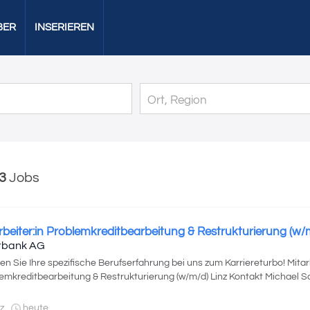
BER
INSERIEREN
3
Jobs
rbeiter:in Problemkreditbearbeitung & Restrukturierung (w/
rbank AG
n Sie Ihre spezifische Berufserfahrung bei uns zum Karriereturbo! Mitarb
emkreditbearbeitung & Restrukturierung (w/m/d) Linz Kontakt Michael Sch
z
heute