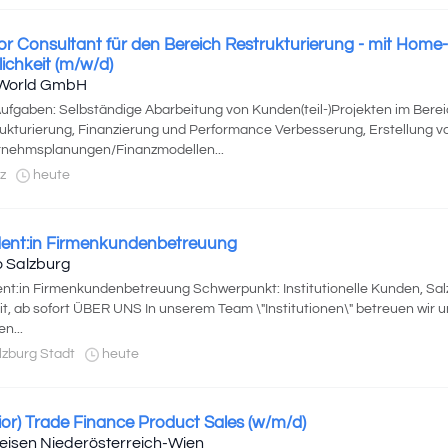
or Consultant für den Bereich Restrukturierung - mit Home-
ichkeit (m/w/d)
World GmbH
Aufgaben: Selbständige Abarbeitung von Kunden(teil-)Projekten im Bere
ukturierung, Finanzierung und Performance Verbesserung, Erstellung vo
nehmsplanungen/Finanzmodellen...
z
heute
ent:in Firmenkundenbetreuung
 Salzburg
nt:in Firmenkundenbetreuung Schwerpunkt: Institutionelle Kunden, Sal
eit, ab sofort ÜBER UNS In unserem Team \"Institutionen\" betreuen wir
n...
zburg Stadt
heute
ior) Trade Finance Product Sales (w/m/d)
feisen Niederösterreich-Wien