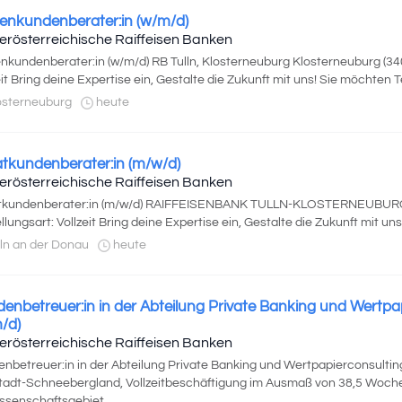
enkundenberater:in (w/m/d)
erösterreichische Raiffeisen Banken
nkundenberater:in (w/m/d) RB Tulln, Klosterneuburg Klosterneuburg (340
eit Bring deine Expertise ein, Gestalte die Zukunft mit uns! Sie möchten Tei
osterneuburg
heute
atkundenberater:in (m/w/d)
erösterreichische Raiffeisen Banken
atkundenberater:in (m/w/d) RAIFFEISENBANK TULLN-KLOSTERNEUBURG T
llungsart: Vollzeit Bring deine Expertise ein, Gestalte die Zukunft mit uns!
ln an der Donau
heute
enbetreuer:in in der Abteilung Private Banking und Wertpa
/d)
erösterreichische Raiffeisen Banken
nbetreuer:in in der Abteilung Private Banking und Wertpapierconsultin
adt-Schneebergland, Vollzeitbeschäftigung im Ausmaß von 38,5 Woch
senschaftsgebiet...