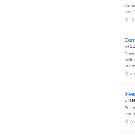
(Seni
Ihre 
10
Cont
Brau
Deine
Kolle
erken
Lin
Inve
Erst
Bei u
jeden
Wi