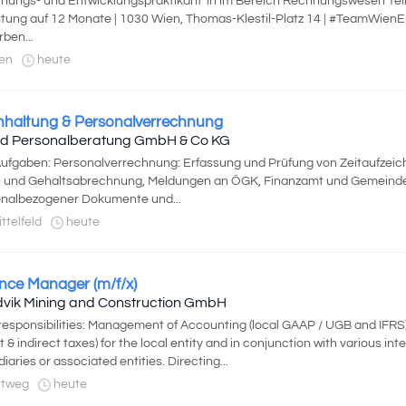
hungs- und Entwicklungspraktikant*in im Bereich Rechnungswesen Teilz
stung auf 12 Monate | 1030 Wien, Thomas-Klestil-Platz 14 | #TeamWienE
ben...
en
heute
haltung & Personalverrechnung
tid Personalberatung GmbH & Co KG
Aufgaben: Personalverrechnung: Erfassung und Prüfung von Zeitaufzei
 und Gehaltsabrechnung, Meldungen an ÖGK, Finanzamt und Gemeinde,
nalbezogener Dokumente und...
ttelfeld
heute
nce Manager (m/f/x)
vik Mining and Construction GmbH
responsibilities: Management of Accounting (local GAAP / UGB and IFRS)
ct & indirect taxes) for the local entity and in conjunction with various int
diaries or associated entities. Directing...
ltweg
heute