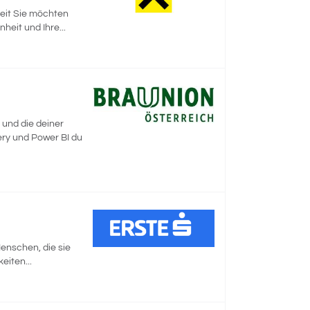
zeit Sie möchten
eit und Ihre...
 und die deiner
ery und Power BI du
Menschen, die sie
eiten...