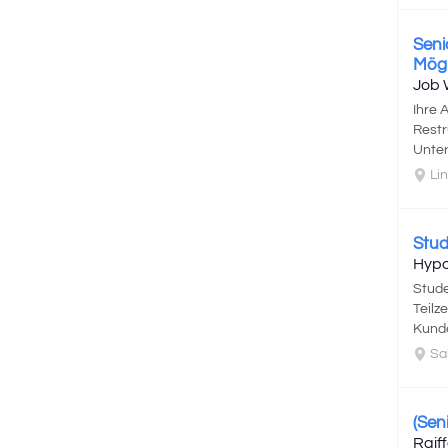
Seni
Mögl
Job 
Ihre 
Restr
Unter
Lin
Stud
Hypo
Stude
Teilz
Kunde
Sal
(Sen
Raif