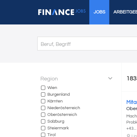
JOBS
ARBEITGE
183
Region
Wien
Burgenland
Kärnten
Mita
Niederösterreich
Obe
Oberösterreich
Mache
Salzburg
Probl
Steiermark
+43...
Tirol
Lin