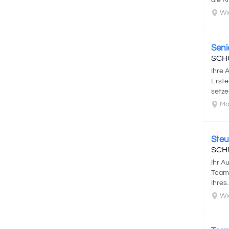
die K
Wi
Seni
SCH
Ihre 
Erste
setze
Mä
Steu
SCH
Ihr A
Teams
Ihres..
Wi