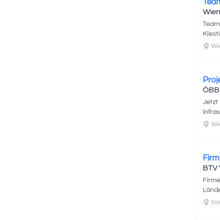
Team
Wien
Teaml
Klest
Wi
Proj
ÖBB
Jetzt
Infra
Wien
Firm
BTV 
Firme
Lände
In