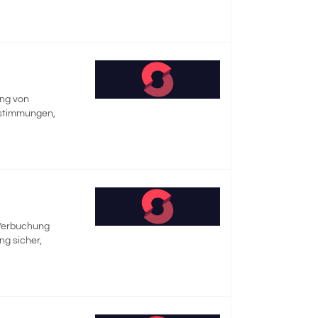
ng von
bstimmungen,
 Verbuchung
ng sicher,