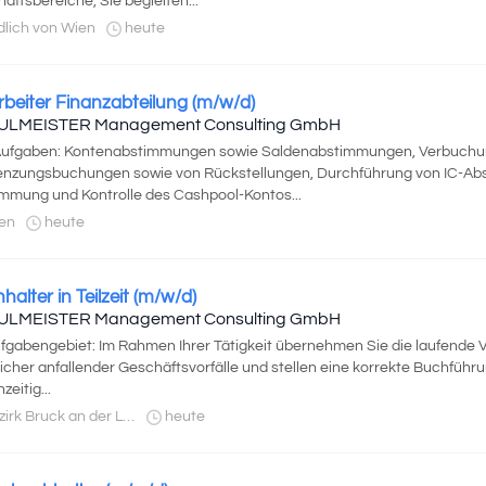
äftsbereiche, Sie begleiten...
lich von Wien
heute
rbeiter Finanzabteilung (m/w/d)
ULMEISTER Management Consulting GmbH
 Aufgaben: Kontenabstimmungen sowie Saldenabstimmungen, Verbuchu
enzungsbuchungen sowie von Rückstellungen, Durchführung von IC-A
mmung und Kontrolle des Cashpool-Kontos...
en
heute
halter in Teilzeit (m/w/d)
ULMEISTER Management Consulting GmbH
ufgabengebiet: Im Rahmen Ihrer Tätigkeit übernehmen Sie die laufende
icher anfallender Geschäftsvorfälle und stellen eine korrekte Buchführu
zeitig...
rk Bruck an der Leitha
heute