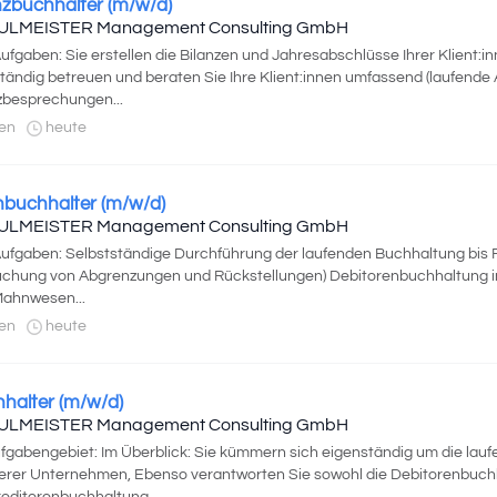
nzbuchhalter (m/w/d)
ULMEISTER Management Consulting GmbH
Aufgaben: Sie erstellen die Bilanzen und Jahresabschlüsse Ihrer Klient:i
tändig betreuen und beraten Sie Ihre Klient:innen umfassend (laufende
zbesprechungen...
en
heute
inbuchhalter (m/w/d)
ULMEISTER Management Consulting GmbH
Aufgaben: Selbstständige Durchführung der laufenden Buchhaltung bis Ro
chung von Abgrenzungen und Rückstellungen) Debitorenbuchhaltung in
ahnwesen...
en
heute
halter (m/w/d)
ULMEISTER Management Consulting GmbH
ufgabengebiet: Im Überblick: Sie kümmern sich eigenständig um die la
rer Unternehmen, Ebenso verantworten Sie sowohl die Debitorenbuch