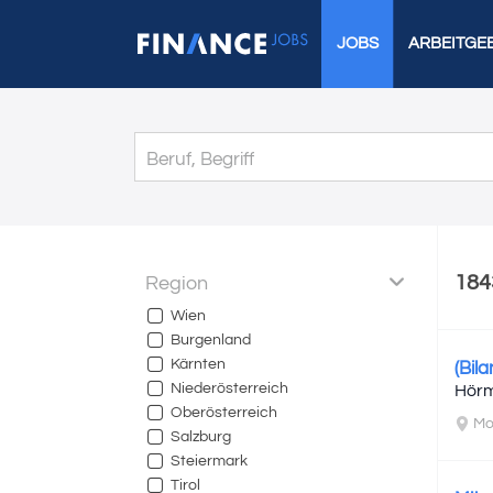
JOBS
ARBEITGE
184
Region
Wien
Burgenland
Kärnten
(Bil
Niederösterreich
Hörm
Oberösterreich
Mo
Salzburg
Steiermark
Tirol