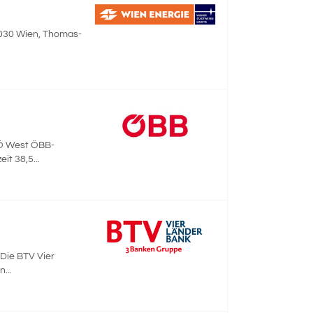
| 1030 Wien, Thomas-
/NÖ West ÖBB-
it 38,5...
 Die BTV Vier
...