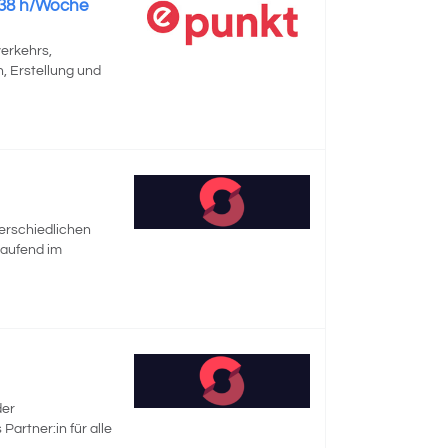
 38 h/Woche
erkehrs,
, Erstellung und
terschiedlichen
laufend im
der
artner:in für alle