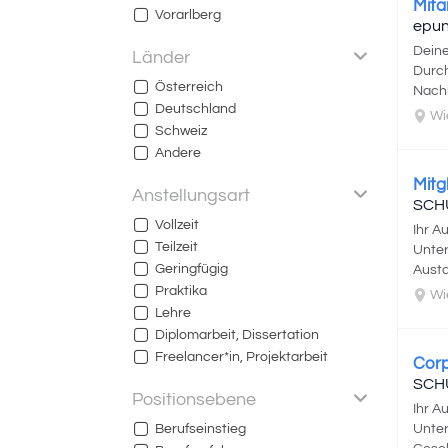
Mita
Vorarlberg
epu
Deine
Länder
Durch
Österreich
Nachb
Deutschland
Wi
Schweiz
Andere
Mitg
Anstellungsart
SCH
Vollzeit
Ihr A
Teilzeit
Unter
Geringfügig
Austa
Praktika
Wi
Lehre
Diplomarbeit, Dissertation
Freelancer*in, Projektarbeit
Corp
SCH
Positionsebene
Ihr A
Berufseinstieg
Unter