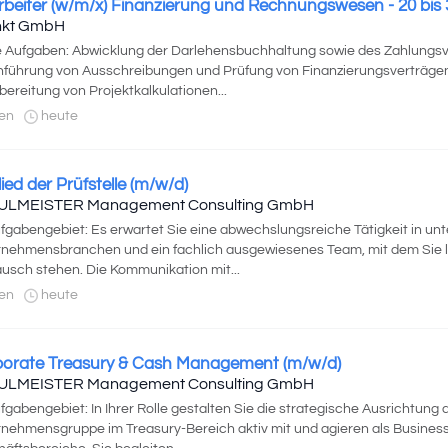
rbeiter (w/m/x) Finanzierung und Rechnungswesen - 20 bis
nkt GmbH
 Aufgaben: Abwicklung der Darlehensbuchhaltung sowie des Zahlungsv
führung von Ausschreibungen und Prüfung von Finanzierungsverträgen
ereitung von Projektkalkulationen...
en
heute
lied der Prüfstelle (m/w/d)
ULMEISTER Management Consulting GmbH
ufgabengebiet: Es erwartet Sie eine abwechslungsreiche Tätigkeit in un
nehmensbranchen und ein fachlich ausgewiesenes Team, mit dem Sie 
usch stehen. Die Kommunikation mit...
en
heute
orate Treasury & Cash Management (m/w/d)
ULMEISTER Management Consulting GmbH
ufgabengebiet: In Ihrer Rolle gestalten Sie die strategische Ausrichtung 
nehmensgruppe im Treasury-Bereich aktiv mit und agieren als Business P