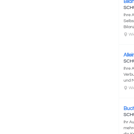
Bila
SCH
Ihre 
Selbs
Bilan
Wi
Alle
SCH
Ihre 
Verbu
und M
Wi
Buch
SCH
Ihr A
mehre