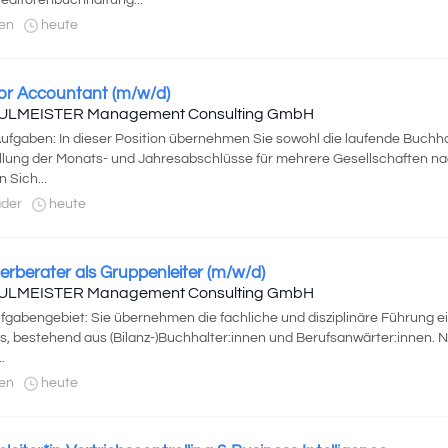
reditorenbuchhaltung...
en
heute
or Accountant (m/w/d)
ULMEISTER Management Consulting GmbH
Aufgaben: In dieser Position übernehmen Sie sowohl die laufende Buchha
llung der Monats- und Jahresabschlüsse für mehrere Gesellschaften 
n Sich...
der
heute
erberater als Gruppenleiter (m/w/d)
ULMEISTER Management Consulting GmbH
ufgabengebiet: Sie übernehmen die fachliche und disziplinäre Führung 
, bestehend aus (Bilanz-)Buchhalter:innen und Berufsanwärter:innen. 
.
en
heute