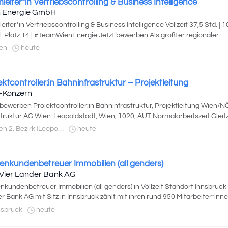
leiter*in Vertriebscontrolling & Business Intelligence
 Energie GmbH
eiter*in Vertriebscontrolling & Business Intelligence Vollzeit 37,5 Std. 
il-Platz 14 | #TeamWienEnergie Jetzt bewerben Als größter regionaler...
en
heute
ektcontroller:in Bahninfrastruktur – Projektleitung
-Konzern
 bewerben Projektcontroller:in Bahninfrastruktur, Projektleitung Wien
struktur AG Wien-Leopoldstadt, Wien, 1020, AUT Normalarbeitszeit Gleitze
 2. Bezirk (Leopoldstadt)
heute
enkundenbetreuer Immobilien (all genders)
Vier Länder Bank AG
nkundenbetreuer Immobilien (all genders) in Vollzeit Standort Innsbruck
r Bank AG mit Sitz in Innsbruck zählt mit ihren rund 950 Mitarbeiter*innen
nsbruck
heute