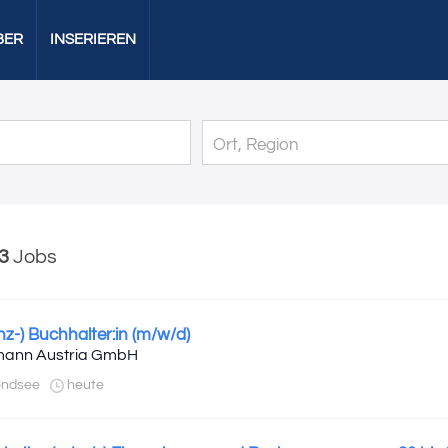
BER
INSERIEREN
3
Jobs
anz-) Buchhalter:in (m/w/d)
ann Austria GmbH
ndsee
heute