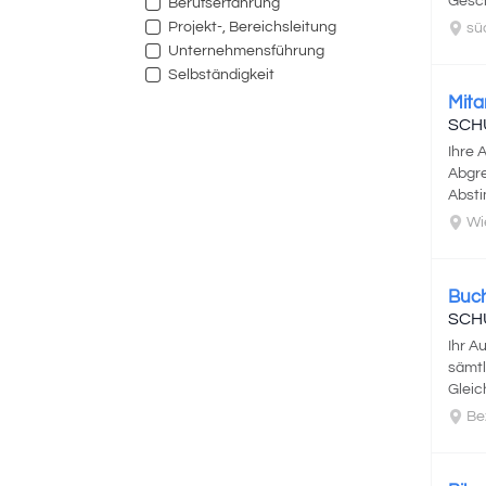
Gesch
Berufserfahrung
Projekt-, Bereichsleitung
süd
Unternehmensführung
Selbständigkeit
Mita
SCH
Ihre
Abgr
Absti
Wi
Buch
SCH
Ihr A
sämtl
Gleich
Bezi