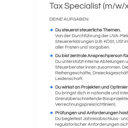
Tax Specialist (m/w/x
DEINE AUFGABEN
Du steuerst steuerliche Themen.
Von der Durchführung der UVA-Meld
Steuererklärungen (z.B. KÖSt, USt im
aller Fristen und Vorgaben.
Du bist zentrale Ansprechperson fü
Du unterstützt interne Abteilungen 
Steuerberater:innen zusammen. Die 
Reihengeschäfte, Dreiecksgeschäfte
Leidenschaft.
Du wirkst an Projekten und Optimie
Du bringst dich in nationale und inte
Grenzüberschreitende Bauprojekte
Verrechnungspreisrichtlinien).
Prüfungen und Anforderungen hast d
Du begleitest Jahresabschluss- und
regulatorischer Anforderungen siche