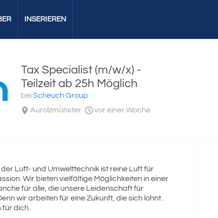
BER
INSERIEREN
Tax Specialist (m/w/x) -
Teilzeit ab 25h Möglich
bei
Scheuch Group
Aurolzmünster
vor einer Woche
er Luft- und Umwelttechnik ist reine Luft für
on. Wir bieten vielfältige Möglichkeiten in einer
nche für alle, die unsere Leidenschaft für
nn wir arbeiten für eine Zukunft, die sich lohnt.
für dich.