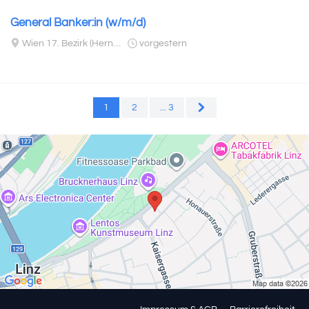
General Banker:in (w/m/d)
Wien 17. Bezirk (Hernals)
vorgestern
1
2
...
3