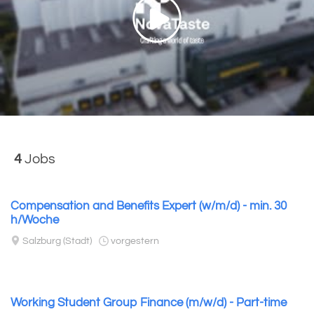
4
Jobs
Compensation and Benefits Expert (w/m/d) - min. 30
h/Woche
Salzburg (Stadt)
vorgestern
Working Student Group Finance (m/w/d) - Part-time