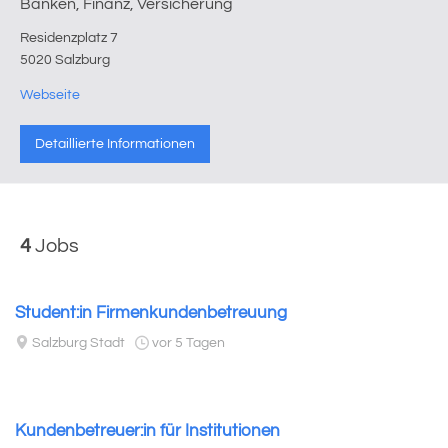
Banken, Finanz, Versicherung
Residenzplatz 7
5020 Salzburg
Webseite
Detaillierte Informationen
4
Jobs
Student:in Firmenkundenbetreuung
Salzburg Stadt
vor 5 Tagen
Kundenbetreuer:in für Institutionen