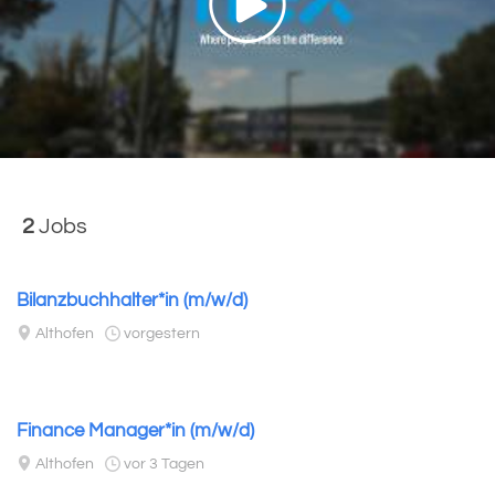
2
Jobs
Bilanzbuchhalter*in (m/w/d)
Althofen
vorgestern
Finance Manager*in (m/w/d)
Althofen
vor 3 Tagen