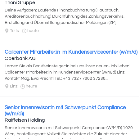
Thöni Gruppe
Deine Aufgaben: Laufende Finanzbuchhaltung (Hauptbuch,
Kreditorenbuchhaltung) Durchführung des Zahlungsverkehrs,
Erstellung und Übermittlung periodischer Meldungen (ZM,
statistische Meldungen, etc.) Kontenabstimmung...
Telfs
heute
Callcenter Mitarbeiter:in im Kundenservicecenter (w/m/d)
Oberbank AG
Lernen Sie als Berufseinsteiger:in bei uns Ihren neuen Job lieben!
Callcenter Mitarbeiter:in im Kundenservicecenter (w/m/d) Linz
Kontakt Mag. Eva Prechtl Tel.: +43 732 / 7802 37238...
Linz
heute
Senior Innenrevisor:in mit Schwerpunkt Compliance
(w/m/d))
Raiffeisen Holding
Senior Innenrevisor:in mit Schwerpunkt Compliance (W/M/D) 1020
Wien, Anstellungsart: Vollzeit Sie möchten die Zukunft einer der