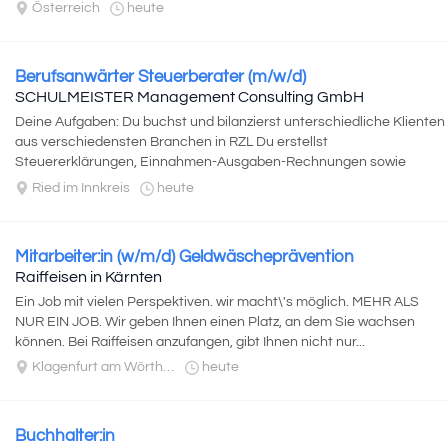
Unternehmenspräsentationen...
Österreich
heute
Berufsanwärter Steuerberater (m/w/d)
SCHULMEISTER Management Consulting GmbH
Deine Aufgaben: Du buchst und bilanzierst unterschiedliche Klienten
aus verschiedensten Branchen in RZL Du erstellst
Steuererklärungen, Einnahmen-Ausgaben-Rechnungen sowie
Jahresabschlüsse und klärst...
Ried im Innkreis
heute
Mitarbeiter:in (w/m/d) Geldwäscheprävention
Raiffeisen in Kärnten
Ein Job mit vielen Perspektiven. wir macht\'s möglich. MEHR ALS
NUR EIN JOB. Wir geben Ihnen einen Platz, an dem Sie wachsen
können. Bei Raiffeisen anzufangen, gibt Ihnen nicht nur...
Klagenfurt am Wörthersee
heute
Buchhalter:in