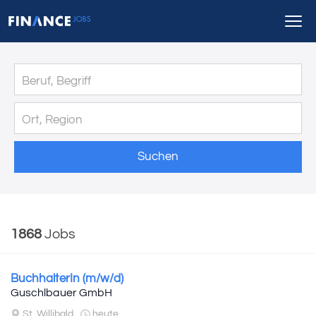
Suchen
1868
Jobs
BuchhalterIn (m/w/d)
Guschlbauer GmbH
St. Willibald
heute