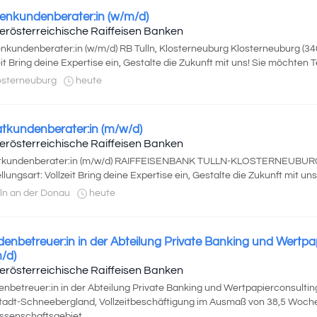
enkundenberater:in (w/m/d)
erösterreichische Raiffeisen Banken
nkundenberater:in (w/m/d) RB Tulln, Klosterneuburg Klosterneuburg (340
eit Bring deine Expertise ein, Gestalte die Zukunft mit uns! Sie möchten Tei
osterneuburg
heute
atkundenberater:in (m/w/d)
erösterreichische Raiffeisen Banken
atkundenberater:in (m/w/d) RAIFFEISENBANK TULLN-KLOSTERNEUBURG T
llungsart: Vollzeit Bring deine Expertise ein, Gestalte die Zukunft mit uns!
ln an der Donau
heute
enbetreuer:in in der Abteilung Private Banking und Wertpa
/d)
erösterreichische Raiffeisen Banken
nbetreuer:in in der Abteilung Private Banking und Wertpapierconsultin
adt-Schneebergland, Vollzeitbeschäftigung im Ausmaß von 38,5 Woch
senschaftsgebiet...