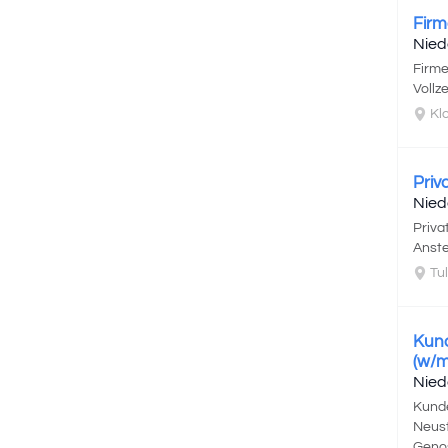
Firm
Nied
Firme
Vollz
Kl
Priv
Nied
Priv
Anste
Tul
Kund
(w/m
Nied
Kunde
Neust
Genos