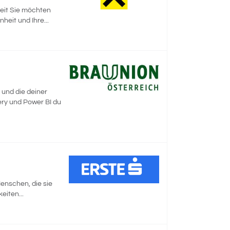
zeit Sie möchten
eit und Ihre...
 und die deiner
ery und Power BI du
Menschen, die sie
eiten...