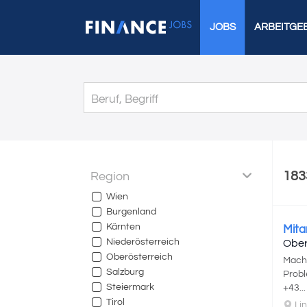
JOBS
ARBEITGE
183
Region
Wien
Burgenland
Kärnten
Mita
Niederösterreich
Obe
Oberösterreich
Mache
Salzburg
Probl
Steiermark
+43...
Tirol
Lin