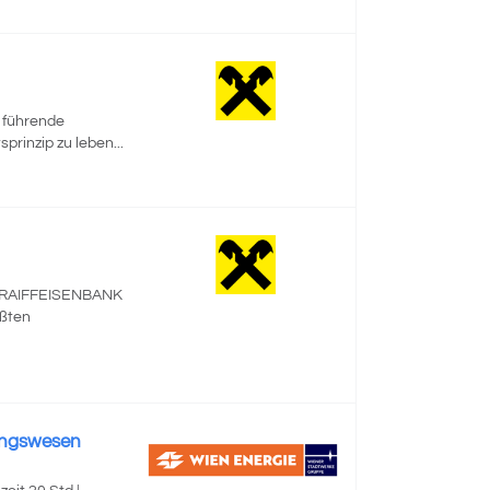
e führende
prinzip zu leben...
ie RAIFFEISENBANK
ößten
ungswesen