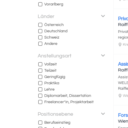
Vorarlberg
Länder
Priv
Raif
Österreich
Deutschland
Priva
Schweiz
regio
Andere
Kr
Anstellungsart
Assi
Vollzeit
Raif
Teilzeit
Geringfügig
Assis
WELS,
Praktika
Raiff
Lehre
Diplomarbeit, Dissertation
We
Freelancer*in, Projektarbeit
Positionsebene
Fors
Wien
Berufseinstieg