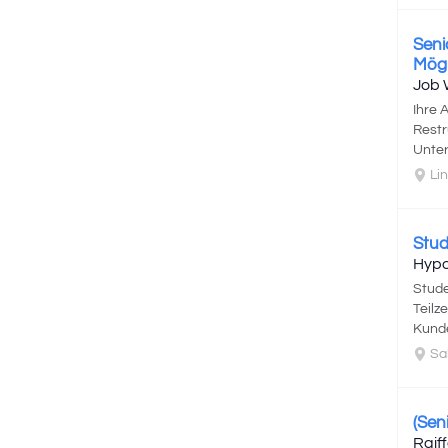
Seni
Mögl
Job 
Ihre 
Restr
Unter
Lin
Stud
Hypo
Stude
Teilz
Kunde
Sal
(Sen
Raif