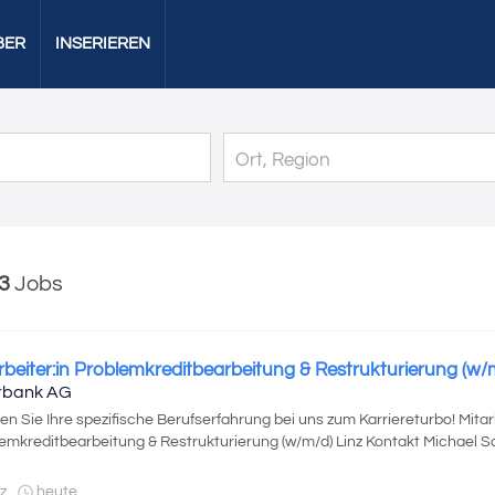
BER
INSERIEREN
3
Jobs
rbeiter:in Problemkreditbearbeitung & Restrukturierung (w/
rbank AG
n Sie Ihre spezifische Berufserfahrung bei uns zum Karriereturbo! Mitarb
emkreditbearbeitung & Restrukturierung (w/m/d) Linz Kontakt Michael Sch
z
heute