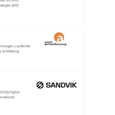
eit 20 Std.|
nergie Jetzt
chnungen, Laufende
 Erstellung
 & tax topics
ernational