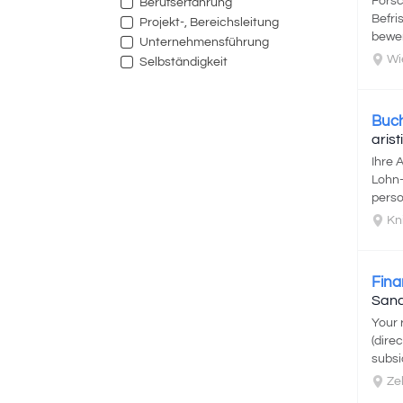
Forsc
Berufserfahrung
Befri
Projekt-, Bereichsleitung
bewer
Unternehmensführung
Wi
Selbständigkeit
Buch
aris
Ihre 
Lohn-
perso
Kni
Fina
Sand
Your 
(dire
subsi
Ze