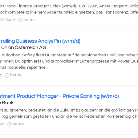
or) Trade Finance Product Sales (w/m/d) 1020 Wien, Anstellungsart: Voll
Fachkompetenz in einem Arbeitsumfeld einsetzen, das Transparenz, Offenh
20 Wien
heute
rolling Business Analyst*in (w/m/d)
 Union Österreich AG
 Aufgaben: Safety first! Du achtest auf deine Sicherheit und Gesundheit
g*innen, Du optimierst und automatisierst Datenprozesse mit Power Qu
nst manuelle, repetitive...
z
heute
stment Product Manager - Private Banking (w/m/d)
e Bank
ns zu arbeiten, bedeutet, an die Zukunft zu glauben; an die großartigen 
 Tag gemeinsam gestalten und an die verschiedensten Karrieremöglichk
en
heute