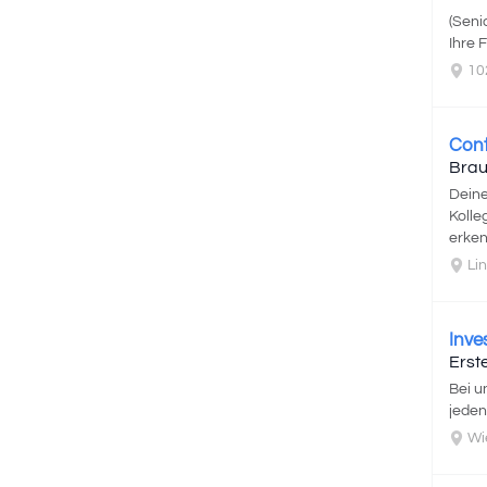
(Seni
Ihre 
10
Cont
Brau
Deine
Kolle
erken
Lin
Inve
Erst
Bei u
jeden
Wi