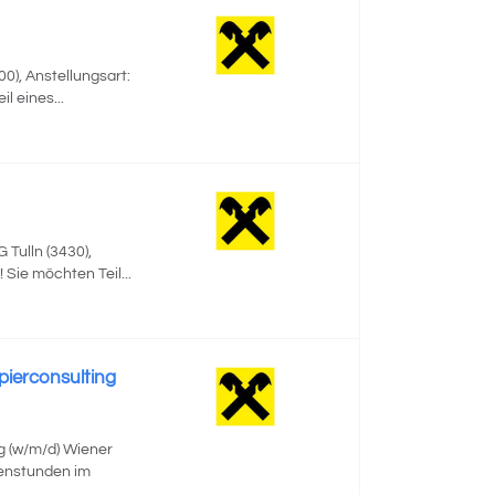
0), Anstellungsart:
l eines...
ulln (3430),
 Sie möchten Teil...
pierconsulting
g (w/m/d) Wiener
enstunden im