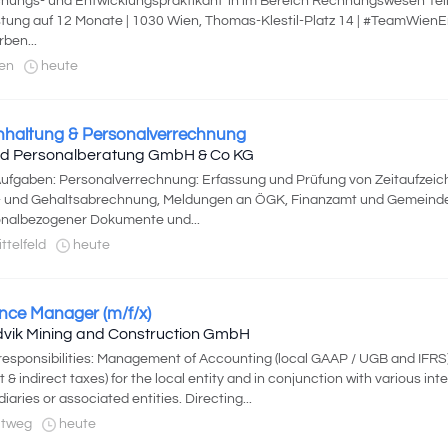
hungs- und Entwicklungspraktikant*in im Bereich Rechnungswesen Teilz
stung auf 12 Monate | 1030 Wien, Thomas-Klestil-Platz 14 | #TeamWienE
ben...
en
heute
haltung & Personalverrechnung
tid Personalberatung GmbH & Co KG
Aufgaben: Personalverrechnung: Erfassung und Prüfung von Zeitaufzei
 und Gehaltsabrechnung, Meldungen an ÖGK, Finanzamt und Gemeinde,
nalbezogener Dokumente und...
ttelfeld
heute
nce Manager (m/f/x)
vik Mining and Construction GmbH
responsibilities: Management of Accounting (local GAAP / UGB and IFRS)
ct & indirect taxes) for the local entity and in conjunction with various int
diaries or associated entities. Directing...
ltweg
heute