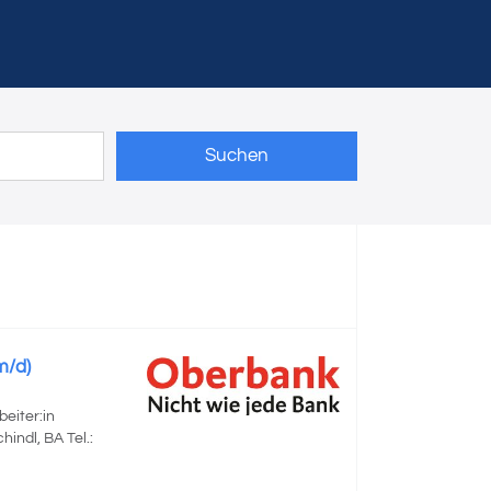
Suchen
m/d)
eiter:in
indl, BA Tel.: