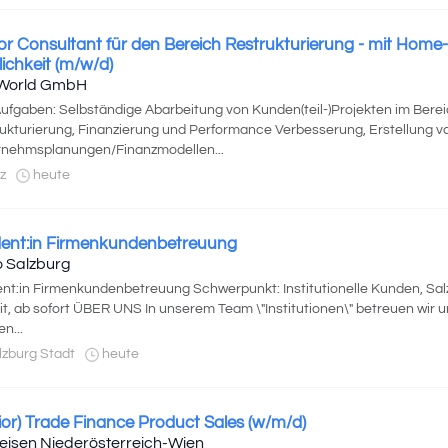
or Consultant für den Bereich Restrukturierung - mit Home-
ichkeit (m/w/d)
World GmbH
Aufgaben: Selbständige Abarbeitung von Kunden(teil-)Projekten im Bere
ukturierung, Finanzierung und Performance Verbesserung, Erstellung vo
nehmsplanungen/Finanzmodellen...
z
heute
ent:in Firmenkundenbetreuung
 Salzburg
nt:in Firmenkundenbetreuung Schwerpunkt: Institutionelle Kunden, Sal
eit, ab sofort ÜBER UNS In unserem Team \"Institutionen\" betreuen wir
n...
zburg Stadt
heute
ior) Trade Finance Product Sales (w/m/d)
feisen Niederösterreich-Wien