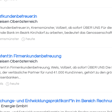
atkundenbetreuer:in
feisen Oberösterreich
tkundenbetreuer:in, Kremsmünster, Vollzeit, ab sofort ÜBER UNS Für di
nale Bank im Bezirk Kirchdorf zu arbeiten, bedeutet das Genossenschafts
emsmünster
heute
stent:in Firmenkundenbetreuung
feisen Oberösterreich
tent:in Firmenkundenbetreuung, Wels, Vollzeit, ab sofort ÜBER UNS D
 der verlässliche Partner für rund 41.000 Kund:innen, gehört zu den gr
eisenbanken...
ls
heute
chungs- und Entwicklungspraktikant*in im Bereich Rechn
 Energie GmbH