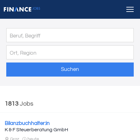
Suchen
1813
Jobs
Bilanzbuchhalter:in
K & F Steuerberatung GmbH
Graz
heute