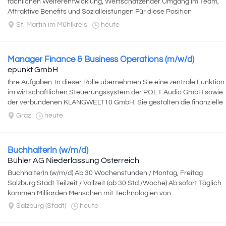
fachlichen Weiterentwicklung, Wertschätzender Umgang im Team,
Attraktive Benefits und Sozialleistungen Für diese Position
garantieren wir ein attraktives...
St. Martin im Mühlkreis
heute
Manager Finance & Business Operations (m/w/d)
epunkt GmbH
Ihre Aufgaben: In dieser Rolle übernehmen Sie eine zentrale Funktion
im wirtschaftlichen Steuerungssystem der POET Audio GmbH sowie
der verbundenen KLANGWELT10 GmbH. Sie gestalten die finanzielle
Transparenz, Effizienz...
Graz
heute
BuchhalterIn (w/m/d)
Bühler AG Niederlassung Österreich
BuchhalterIn (w/m/d) Ab 30 Wochenstunden / Montag, Freitag
Salzburg Stadt Teilzeit / Vollzeit (ab 30 Std./Woche) Ab sofort Täglich
kommen Milliarden Menschen mit Technologien von...
Salzburg (Stadt)
heute