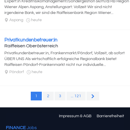
Expert:in Kreditrisikomanagement/Sondergestion (w/m/d) RB Region
Wiener Alpen Aspang, Anstellungsart: Vollzeit Wir sind nicht
irgendeine Bank, wir sind die Raiffeisenbank Region Wiener...
Aspang
heute
Privatkundenbetreuer:in
Raiffeisen Oberösterreich
Privatkundenbetreuer:in, Frankenmarkt/Pöndorf, Vollzeit, ab sofort
ÜBER UNS Als wirtschaftlich erfolgreiche Regionalbank bietet
Raiffeisen Pöndorf-Frankenmarkt nicht nur individuelle...
Pöndorf
heute
1
2
3
... 121
Impressum & AGB
Barrierefreiheit
FINANCE
Jobs