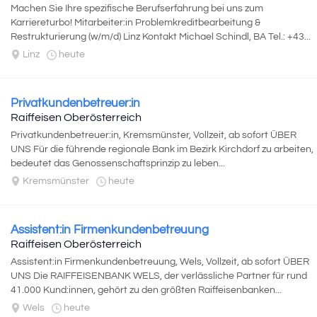
Machen Sie Ihre spezifische Berufserfahrung bei uns zum
Karriereturbo! Mitarbeiter:in Problemkreditbearbeitung &
Restrukturierung (w/m/d) Linz Kontakt Michael Schindl, BA Tel.: +43...
Linz
heute
Privatkundenbetreuer:in
Raiffeisen Oberösterreich
Privatkundenbetreuer:in, Kremsmünster, Vollzeit, ab sofort ÜBER
UNS Für die führende regionale Bank im Bezirk Kirchdorf zu arbeiten,
bedeutet das Genossenschaftsprinzip zu leben...
Kremsmünster
heute
Assistent:in Firmenkundenbetreuung
Raiffeisen Oberösterreich
Assistent:in Firmenkundenbetreuung, Wels, Vollzeit, ab sofort ÜBER
UNS Die RAIFFEISENBANK WELS, der verlässliche Partner für rund
41.000 Kund:innen, gehört zu den größten Raiffeisenbanken...
Wels
heute