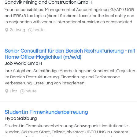
Sandvik Mining and Construction GmbH
Your responsibilities: Management of Accounting (local GAAP / UGB
and IFRS) & tax topics (direct & indirect taxes) for the local entity and
in conjunction with various international subsidiaries or associated
entities. Directing...
Zeltweg
heute
Senior Consultant für den Bereich Restrukturierung - mit
Home-Office-Möglichkeit (m/w/d)
Job World GmbH
Ihre Aufgaben: Selbständige Abarbeitung von Kunden(teil-)Projekten
im Bereich Restrukturierung, Finanzierung und Performance
Verbesserung, Erstellung von integrierten
Unternehmsplanungen/Finanzmodellen...
Linz
heute
Student:in Firmenkundenbetreuung
Hypo Salzburg
Student:in Firmenkundenbetreuung Schwerpunkt: Institutionelle
Kunden, Salzburg Stadt, Teilzeit, ab sofort ÜBER UNS In unserem