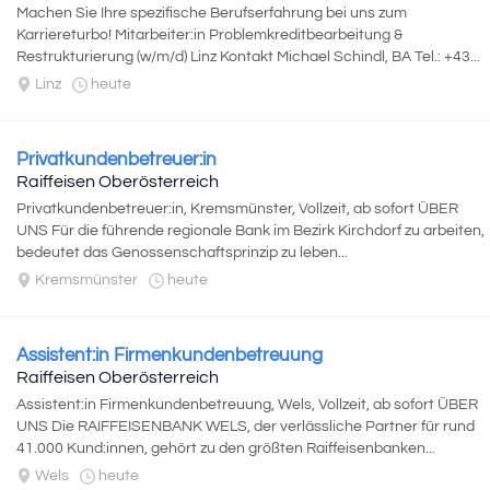
Machen Sie Ihre spezifische Berufserfahrung bei uns zum
Karriereturbo! Mitarbeiter:in Problemkreditbearbeitung &
Restrukturierung (w/m/d) Linz Kontakt Michael Schindl, BA Tel.: +43...
Linz
heute
Privatkundenbetreuer:in
Raiffeisen Oberösterreich
Privatkundenbetreuer:in, Kremsmünster, Vollzeit, ab sofort ÜBER
UNS Für die führende regionale Bank im Bezirk Kirchdorf zu arbeiten,
bedeutet das Genossenschaftsprinzip zu leben...
Kremsmünster
heute
Assistent:in Firmenkundenbetreuung
Raiffeisen Oberösterreich
Assistent:in Firmenkundenbetreuung, Wels, Vollzeit, ab sofort ÜBER
UNS Die RAIFFEISENBANK WELS, der verlässliche Partner für rund
41.000 Kund:innen, gehört zu den größten Raiffeisenbanken...
Wels
heute