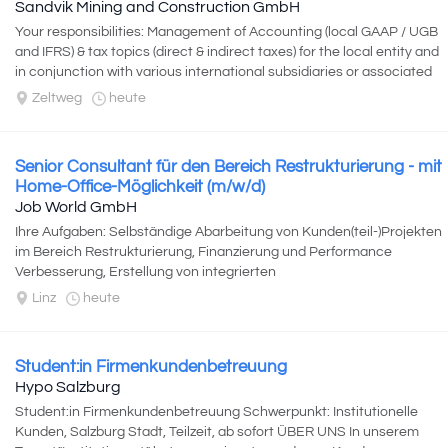
Sandvik Mining and Construction GmbH
Your responsibilities: Management of Accounting (local GAAP / UGB
and IFRS) & tax topics (direct & indirect taxes) for the local entity and
in conjunction with various international subsidiaries or associated
entities. Directing...
Zeltweg
heute
Senior Consultant für den Bereich Restrukturierung - mit
Home-Office-Möglichkeit (m/w/d)
Job World GmbH
Ihre Aufgaben: Selbständige Abarbeitung von Kunden(teil-)Projekten
im Bereich Restrukturierung, Finanzierung und Performance
Verbesserung, Erstellung von integrierten
Unternehmsplanungen/Finanzmodellen...
Linz
heute
Student:in Firmenkundenbetreuung
Hypo Salzburg
Student:in Firmenkundenbetreuung Schwerpunkt: Institutionelle
Kunden, Salzburg Stadt, Teilzeit, ab sofort ÜBER UNS In unserem