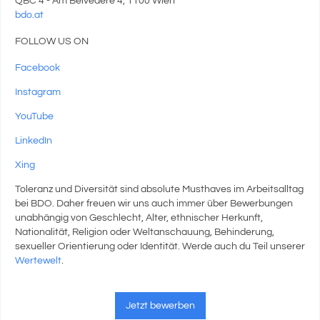
QBC 4 - Am Belvedere 4, 1100 Wien
bdo.at
FOLLOW US ON
Facebook
Instagram
YouTube
LinkedIn
Xing
Toleranz und Diversität sind absolute Musthaves im Arbeitsalltag
bei BDO. Daher freuen wir uns auch immer über Bewerbungen
unabhängig von Geschlecht, Alter, ethnischer Herkunft,
Nationalität, Religion oder Weltanschauung, Behinderung,
sexueller Orientierung oder Identität. Werde auch du Teil unserer
Wertewelt
.
Jetzt bewerben