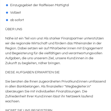
Einzugsgebiet der Raiffeisen Mattigtal
Vollzeit
ab sofort
ÜBER UNS
Nähe ist ein Teil von uns! Als starker Finanzpartner unterstützen
wir die regionale Wirtschaft und fördern das Miteinander in der
Region. Dabei setzen wir auf Mitarbeiter:innen mit Engagement
und Begeisterung für die vielfältigen und verantwortungsvollen
Aufgaben, die uns unserem Ziel, unsere Kund:innen in die
Zukunft zu begleiten, näher bringen.
DIESE AUFGABEN ERWARTEN SIE
Sie beraten die Ihnen zugeordneten Privatkund:innen umfassend
in allen Bankbelangen. Als finanzielle:r "Wegbegleiter:in"
überzeugen Sie mit individuellen Finanzlösungen. Die
Zufriedenheit Ihrer Kund:innen lässt ihr Netzwerk laufend
wachsen.
WOMIT SIE UNS BEGEISTERN