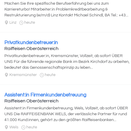
Machen Sie Ihre spezifische Berufserfahrung bei uns zum
Karriereturbo! Mitarbeiter:in Problemkreditbearbeitung &
Restrukturierung (w/m/d) Linz Kontakt Michael Schindl, BA Tel.: +43...
Linz
heute
Privatkundenbetreuer:in
Raiffeisen Oberösterreich
Privatkundenbetreuer:in, Kremsmünster, Vollzeit, ab sofort ÜBER
UNS Für die führende regionale Bank im Bezirk Kirchdorf zu arbeiten,
bedeutet das Genossenschaftsprinzip zu leben...
Kremsmünster
heute
Assistent:in Firmenkundenbetreuung
Raiffeisen Oberösterreich
Assistent:in Firmenkundenbetreuung, Wels, Vollzeit, ab sofort ÜBER
UNS Die RAIFFEISENBANK WELS, der verlässliche Partner für rund
41.000 Kund:innen, gehört zu den größten Raiffeisenbanken...
Wels
heute