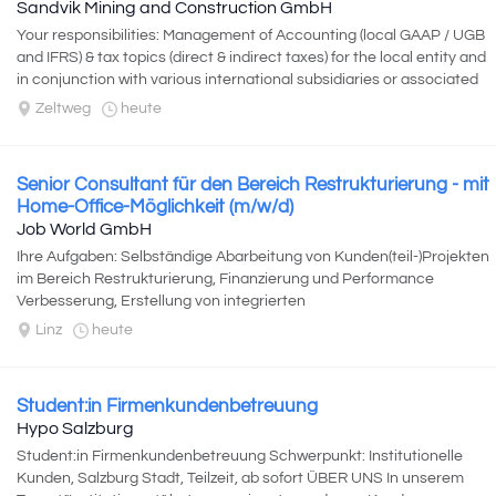
Sandvik Mining and Construction GmbH
Your responsibilities: Management of Accounting (local GAAP / UGB
and IFRS) & tax topics (direct & indirect taxes) for the local entity and
in conjunction with various international subsidiaries or associated
entities. Directing...
Zeltweg
heute
Senior Consultant für den Bereich Restrukturierung - mit
Home-Office-Möglichkeit (m/w/d)
Job World GmbH
Ihre Aufgaben: Selbständige Abarbeitung von Kunden(teil-)Projekten
im Bereich Restrukturierung, Finanzierung und Performance
Verbesserung, Erstellung von integrierten
Unternehmsplanungen/Finanzmodellen...
Linz
heute
Student:in Firmenkundenbetreuung
Hypo Salzburg
Student:in Firmenkundenbetreuung Schwerpunkt: Institutionelle
Kunden, Salzburg Stadt, Teilzeit, ab sofort ÜBER UNS In unserem