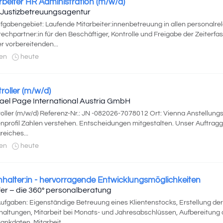
rbeiter HR Administration (m/w/d)
Justizbetreuungsagentur
ufgabengebiet: Laufende Mitarbeiter:innenbetreuung in allen personalr
echpartner:in für den Beschäftiger, Kontrolle und Freigabe der Zeiterfa
er vorbereitenden...
en
heute
roller (m/w/d)
ael Page International Austria GmbH
oller (m/w/d) Referenz-Nr.: JN -082026-7078012 Ort: Vienna Anstellung
nprofil Zahlen verstehen. Entscheidungen mitgestalten. Unser Auftragge
reiches...
en
heute
halter:in - hervorragende Entwicklungsmöglich­keiten
fer – die 360° personalberatung
Aufgaben: Eigenständige Betreuung eines Klientenstocks, Erstellung de
altungen, Mitarbeit bei Monats- und Jahresabschlüssen, Aufbereitung d
ankdaten, Mitarbeit...