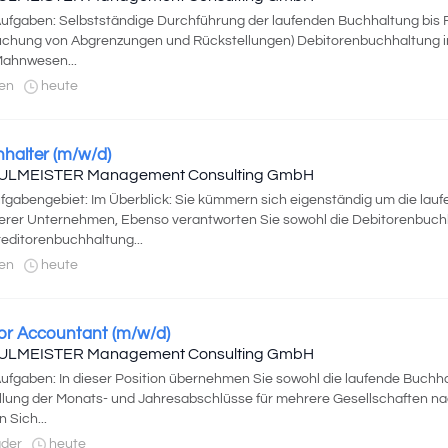
Aufgaben: Selbstständige Durchführung der laufenden Buchhaltung bis Ro
chung von Abgrenzungen und Rückstellungen) Debitorenbuchhaltung in
ahnwesen...
en
heute
halter (m/w/d)
ULMEISTER Management Consulting GmbH
ufgabengebiet: Im Überblick: Sie kümmern sich eigenständig um die la
rer Unternehmen, Ebenso verantworten Sie sowohl die Debitorenbuch
reditorenbuchhaltung...
en
heute
or Accountant (m/w/d)
ULMEISTER Management Consulting GmbH
Aufgaben: In dieser Position übernehmen Sie sowohl die laufende Buchha
llung der Monats- und Jahresabschlüsse für mehrere Gesellschaften 
n Sich...
der
heute