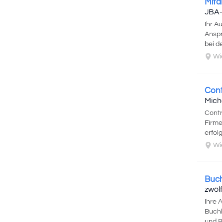
Mita
JBA-
Ihr A
Anspr
bei d
Wi
Cont
Mich
Contr
Firme
erfolg
Wi
Buch
zwöl
Ihre 
Buchh
und B