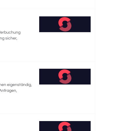
 Verbuchung
ng sicher,
nnen eigenständig,
 Anfragen,