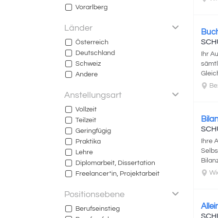
Vorarlberg
Länder
Buch
SCH
Österreich
Deutschland
Ihr A
Schweiz
sämtl
Gleich
Andere
Bezi
Anstellungsart
Vollzeit
Bila
Teilzeit
SCH
Geringfügig
Ihre 
Praktika
Selbs
Lehre
Bilan
Diplomarbeit, Dissertation
Wi
Freelancer*in, Projektarbeit
Positionsebene
Alle
Berufseinstieg
SCH