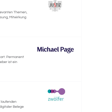
elevanten Themen,
ssung, Mitwirkung
sart: Permanent
ber ist ein
r laufenden
igitaler Belege