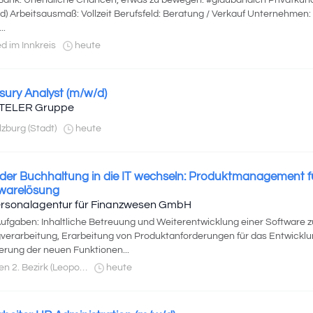
Bank. Unendliche Chancen, etwas zu bewegen. #glaubandich Privatkun
d) Arbeitsausmaß: Vollzeit Berufsfeld: Beratung / Verkauf Unternehmen:
..
d im Innkreis
heute
sury Analyst (m/w/d)
TELER Gruppe
zburg (Stadt)
heute
der Buchhaltung in die IT wechseln: Produktmanagement fü
warelösung
Personalagentur für Finanzwesen GmbH
Aufgaben: Inhaltliche Betreuung und Weiterentwicklung einer Software z
verarbeitung, Erarbeitung von Produktanforderungen für das Entwickl
ierung der neuen Funktionen...
 2. Bezirk (Leopoldstadt)
heute