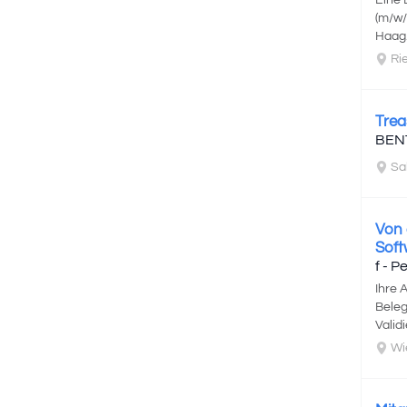
Eine 
(m/w/
Haag.
Rie
Trea
BEN
Sal
Von 
Soft
f - 
Ihre 
Beleg
Valid
Wien