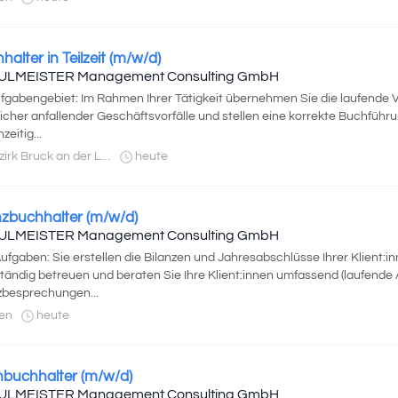
halter in Teilzeit (m/w/d)
ULMEISTER Management Consulting GmbH
ufgabengebiet: Im Rahmen Ihrer Tätigkeit übernehmen Sie die laufende
icher anfallender Geschäftsvorfälle und stellen eine korrekte Buchführu
zeitig...
rk Bruck an der Leitha
heute
nzbuchhalter (m/w/d)
ULMEISTER Management Consulting GmbH
Aufgaben: Sie erstellen die Bilanzen und Jahresabschlüsse Ihrer Klient:i
tändig betreuen und beraten Sie Ihre Klient:innen umfassend (laufende
zbesprechungen...
en
heute
inbuchhalter (m/w/d)
ULMEISTER Management Consulting GmbH