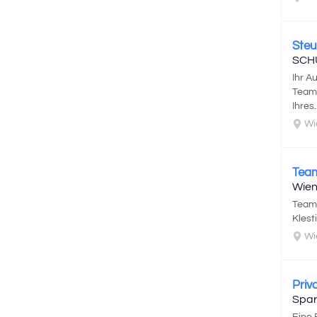
Steu
SCH
Ihr A
Teams
Ihres..
Wi
Team
Wien
Teaml
Klest
Wi
Priv
Spar