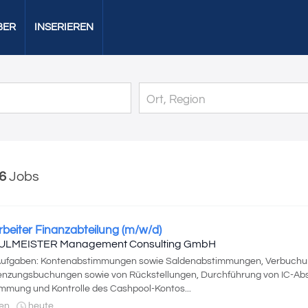
BER
INSERIEREN
6
Jobs
rbeiter Finanzabteilung (m/w/d)
ULMEISTER Management Consulting GmbH
 Aufgaben: Kontenabstimmungen sowie Saldenabstimmungen, Verbuchu
enzungsbuchungen sowie von Rückstellungen, Durchführung von IC-A
mmung und Kontrolle des Cashpool-Kontos...
en
heute