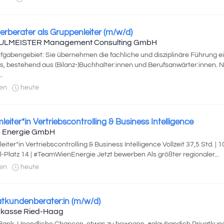
erberater als Gruppenleiter (m/w/d)
ULMEISTER Management Consulting GmbH
ufgabengebiet: Sie übernehmen die fachliche und disziplinäre Führung 
, bestehend aus (Bilanz-)Buchhalter:innen und Berufsanwärter:innen. 
.
en
heute
leiter*in Vertriebscontrolling & Business Intelligence
 Energie GmbH
eiter*in Vertriebscontrolling & Business Intelligence Vollzeit 37,5 Std. 
il-Platz 14 | #TeamWienEnergie Jetzt bewerben Als größter regionaler...
en
heute
atkundenberater:in (m/w/d)
kasse Ried-Haag