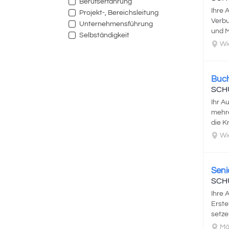
Berufserfahrung
Ihre 
Projekt-, Bereichsleitung
Verbu
Unternehmensführung
und M
Selbständigkeit
Wi
Buch
SCH
Ihr A
mehre
die K
Wi
Seni
SCH
Ihre 
Erste
setze
Mä