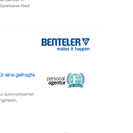
denberater:in
 Sparkasse Ried-
r eine gefragte
ur automatisierten
ungsteam,