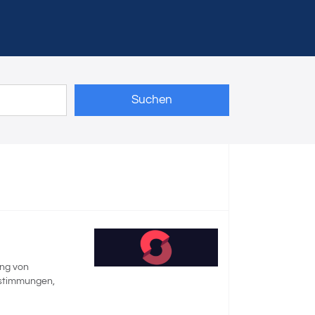
Suchen
ng von
bstimmungen,