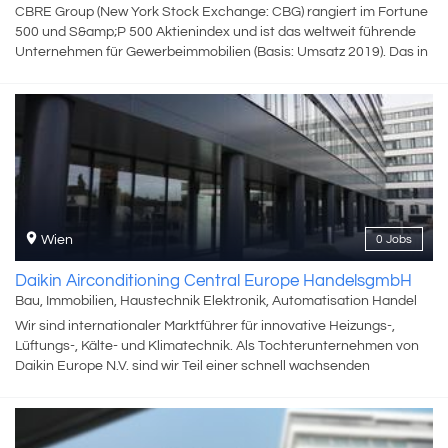
CBRE Group (New York Stock Exchange: CBG) rangiert im Fortune
500 und S&amp;P 500 Aktienindex und ist das weltweit führende
Unternehmen für Gewerbeimmobilien (Basis: Umsatz 2019). Das in
Dallas ansässige Unternehmen mit mehr als 115.000
Mitarbeiter:innen in über 530 Büros weltweit, arbeitet für
Immobilieneigentümer:innen, Investor:innen und Mieter:innen auf
der ganzen Welt. Strategische Beratung, Immobilienvermietung
und ‑verkauf gehören ebenso zum Portfolio wie Immobilien‑,
Facility‑ und Projektmanagement. Corporate Services,
Finanzierung, Investment Management, Evaluierung und
Bewertungen, Research sowie Investment Strategien, Hypotheken
Services und Consulting runden das Angebot ab. CBRE ist in
Wien
0 Jobs
Österreich seit 1991 vertreten. Wir haben 150 Mitarbeiter:innen in
unseren Büros in Wien, Salzburg und Graz. Mehr Infos auch auf
Daikin Airconditioning Central Europe HandelsgmbH
Linkedin CBRE Austria.
Bau, Immobilien, Haustechnik Elektronik, Automatisation Handel
Wir sind internationaler Marktführer für innovative Heizungs-,
Lüftungs-, Kälte- und Klimatechnik. Als Tochterunternehmen von
Daikin Europe N.V. sind wir Teil einer schnell wachsenden
Unternehmensgruppe. Bei uns findest du Gegensätze, die
anziehen... einen Weltkonzern, bei dem du über alle Hierarchien
hinweg per Du bist, einen sicheren Arbeitgeber, bei dem du dich
dynamisch weiterentwickeln kannst, mit kultureller Vielfalt statt