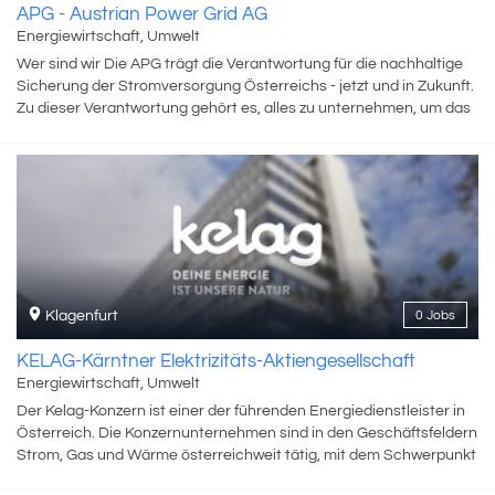
APG - Austrian Power Grid AG
Energiewirtschaft, Umwelt
Wer sind wir Die APG trägt die Verantwortung für die nachhaltige
Sicherung der Stromversorgung Österreichs - jetzt und in Zukunft.
Zu dieser Verantwortung gehört es, alles zu unternehmen, um das
Übertragungsnetz den stetig steigenden Anforderungen seitens
Wirtschaft und Gesellschaft anzupassen. Die größte
Herausforderung der kommenden Jahre ist es, erneuerbare
Energie ans Netz und Österreich damit seinen Klimazielen näher
zu bringen. Nur ein starkes Übertragungsnetz macht es möglich,
Energie aus Wind, Wasser und Sonne nachhaltig in Österreichs
Energieversorgungssystem zu integrieren. Unsere Verantwortung
ist es, die Grundlagen für eine optimale Nutzung erneuerbarer
Energien zu schaffen. Produkte/Services/Leistungen Die Austrian
Klagenfurt
0 Jobs
Power Grid AG betreibt das österreichische Übertragungsnetz,
welches Teil des gesamteuropäischen Übertragungsnetzes der
KELAG-Kärntner Elektrizitäts-Aktiengesellschaft
Regional Group Continental Europe der ENTSO-E (Vereinigung der
Energiewirtschaft, Umwelt
europäischen Übertragungsnetzbetreiber) ist. Als
Der Kelag-Konzern ist einer der führenden Energiedienstleister in
Regelzonenführer für Österreich ist die APG dafür verantwortlich,
Österreich. Die Konzernunternehmen sind in den Geschäftsfeldern
dass jederzeit ein stabiles Gleichgewicht zwischen Erzeugung und
Strom, Gas und Wärme österreichweit tätig, mit dem Schwerpunkt
Verbrauch gegeben ist. Perspektiven für die Zukunft Wir tragen
in Kärnten. Wir haben umfassende Erfahrung im Erzeugen,
Verantwortung für die Menschen in unserem Land. Mit unserer