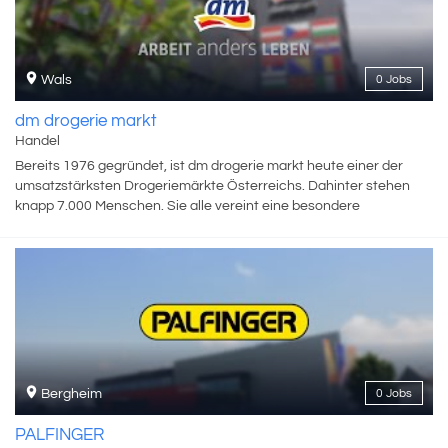
Wals
0 Jobs
dm drogerie markt
Handel
Bereits 1976 gegründet, ist dm drogerie markt heute einer der
umsatzstärksten Drogeriemärkte Österreichs. Dahinter stehen
knapp 7.000 Menschen. Sie alle vereint eine besondere
Unternehmenskultur, die auf gegenseitigem Respekt, Offenheit
und Zutrauen sowie Freude an der Zusammenarbeit und dem
Austausch gründet.
Bergheim
0 Jobs
PALFINGER