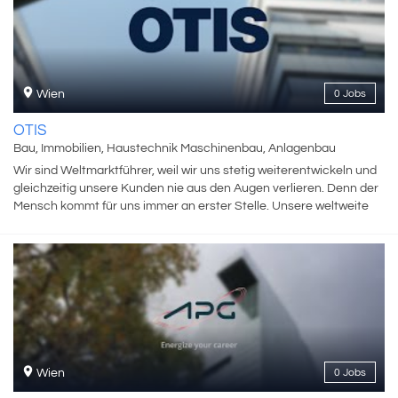
Einfalt, wo du nicht nur gute Ideen haben, sondern sie auch
umsetzen kannst. How cool is that! Wir denken international und
handeln lokal. Die Marke Daikin wurde vor über 90 Jahren in Japan
gegründet. Diese Wurzeln prägen unsere Unternehmenskultur,
ebenso wie die kulturelle Vielfalt in der Region Daikin Central
Wien
0 Jobs
Europe. Unser Headquarter findest du in einem modernen,
bestens ausgestatteten Bürogebäude im 23. Bezirk in Wien. Dort,
OTIS
wo auch Daikin Österreich sowie Your Daikin World, unser
Bau, Immobilien, Haustechnik Maschinenbau, Anlagenbau
einzigartiges Experience Center für Klimalösungen und Co-
Wir sind Weltmarktführer, weil wir uns stetig weiterentwickeln und
Creation mit angelagertem Trainings- und Ausbildungszentrum,
gleichzeitig unsere Kunden nie aus den Augen verlieren. Denn der
angesiedelt ist. Neugierig geworden? Dann besuche uns in einem
Mensch kommt für uns immer an erster Stelle. Unsere weltweite
unserer Flagship-Stores in Wien oder Budapest oder wirf einen
Präsenz garantiert unseren Kunden höchste Qualität, Sicherheit
Blick auf unsere Unternehmenswebsite.
und Service.Unseren Erfolg verdanken wir unserem Pioniergeist,
unserer Innovationskultur, dem Vertrauen unserer Kunden und den
Werten, die uns ausmachen. Wir reden nicht nur über unsere
Werte, wir leben sie. Bei uns sind neue Denkansätze, frische
Blickwinkel und kreative Herangehensweisen willkommen.
Wien
0 Jobs