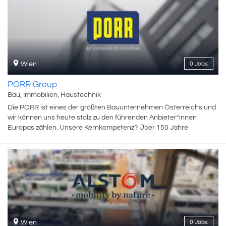
Firmengründers Hans Liebherr, dass man auch Ziele erreichen
kann, die zunächst unvorstellbar erscheinen. Jeder unserer
Mitarbeitenden trägt mit Begeisterung und ganz eigenen Ideen
dazu bei, dass passende Lösungen für jede Aufgabe unserer
Kunden entstehen, und sei sie auch noch so anspruchsvoll. Dabei
nutzen sie den gegebenen Handlungsfreiraum und können sich
Wien
0 Jobs
auf einen starken Zusammenhalt verlassen. Wir sind stets auf der
Suche nach Talenten, die ihre Kompetenz und ihre Begeisterung in
PORR Group
dem familiengeführten Unternehmen Liebherr in ganz
Bau, Immobilien, Haustechnik
unterschiedlichen Bereichen einbringen. Wir freuen uns auf Sie!
Die PORR ist eines der größten Bauunternehmen Österreichs und
wir können uns heute stolz zu den führenden Anbieter*innen
Europas zählen. Unsere Kernkompetenz? Über 150 Jahre
Erfahrung in der Planung, Entwicklung und Ausführung zahlreicher
nationaler und internationaler Bauwerke. Unsere Stärke? Es sind
die Menschen, die für uns zählen, denn Bauen ist ein People
Business. Wir wissen: Was uns so erfolgreich macht, sind unsere
Mitarbeiter*innen. Unsere Leidenschaft? Eine lebenswerte Zukunft
liegt uns am Herzen und Zielstrebigkeit im Blut. Deshalb suchen wir
gemeinsam mit unseren Kund*innen immer nach neuen Wegen
und noch besseren Lösungen. Unsere Erfahrung, unsere
Mitarbeiter*innen und unsere Zielstrebigkeit, machen uns zu dem,
Wien
0 Jobs