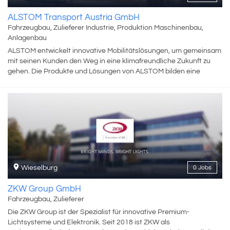
was wir heute sind.
ALSTOM Transport Austria GmbH
Fahrzeugbau, Zulieferer Industrie, Produktion Maschinenbau,
Anlagenbau
ALSTOM entwickelt innovative Mobilitätslösungen, um gemeinsam
mit seinen Kunden den Weg in eine klimafreundliche Zukunft zu
gehen. Die Produkte und Lösungen von ALSTOM bilden eine
nachhaltige Grundlage für die Zukunft des globalen
Transportmarktes. Das Produktportfolio reicht von
Hochgeschwindigkeitszügen, U-Bahnen, Monorail und
Straßenbahnen über integrierte Systeme, personalisierte
Serviceleistungen, Infrastruktur und Signaltechnik bis hin zu
digitalen Mobilitätslösungen. ALSTOM mit Hauptsitz in Frankreich
ist in 63 Ländern vertreten und beschäftigt mehr als 80.000
Mitarbeiter und Mitarbeiterinnen. Das Unternehmen Bombardier
wurde 2021 von ALSTOM übernommen. ALSTOM in Wien ist
Wieselburg
0 Jobs
weltweites Kompetenzzentrum für Straßen- und Stadtbahnen und
beschäftigt rund 780 MitarbeiterInnen, die die gesamte
ZKW Group GmbH
Wertschöpfungskette - vom ersten Kundenkontakt über die
Fahrzeugbau, Zulieferer
Entwicklung, Montage, Komponentenfertigung bis zur Betreuung
Die ZKW Group ist der Spezialist für innovative Premium-
nach der Inbetriebnahme der Fahrzeuge bei unseren Kunden
Lichtsysteme und Elektronik. Seit 2018 ist ZKW als
abdecken.