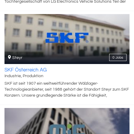
Tochtergesellschaft von LG Electronics Vehicle Solutions Teil der
LG Gruppe. Als Systemlieferant ist ZKW ein weltweit präsenter
Partner der Automobilindustrie. Der Konzern entwickelt und
produziert entsprechend seinem Motto „Bright Minds, Bright
Lights.“ mit hellen Köpfen und modernsten Fertigungstechnologien
komplexe Premium-Beleuchtungen und Elektronikmodule für
internationale Automobilhersteller. Zu den Top-Produkten zählen
leistungsfähige und kosteneffiziente Komplett-LED-Systeme. Die
ZKW Group verfügt weltweit über insgesamt zwölf Standorte, die in
den Bereichen Entwicklung und Produktion intelligent vernetzt
Steyr
0 Jobs
sind. Im Jahr 2023 beschäftigte der Konzern rund 10.000
Mitarbeiter:innen und erwirtschaftete einen Gesamtumsatz von
SKF Österreich AG
rund 1,54 Milliarden Euro. Gemäß der Unternehmensvision
Industrie, Produktion
„Wegweisende Premium-Licht- und Elektroniksysteme von ZKW
SKF ist seit 1907 ein weltweitführender Wälzlager-
für alle Mobilitätskonzepte der globalen Automobilindustrie“ ist es
Technologieanbieter, seit 1988 gehört der Standort Steyr zum SKF
das primäre Ziel des Unternehmens, hochtechnologische
Konzern. Unsere grundlegende Stärke ist die Fähigkeit,
Produkte mit höchster Qualität zu fertigen und die Entwicklung
kontinuierlich neue Technologien zu entwickeln und diese dann in
innovativer Gesamtlichtsysteme voranzutreiben. Mit Erfindungen
unseren Produkten umzusetzen, mit denen unsere Kunden echte
und Innovationen macht die ZKW-Unternehmensgruppe
Wettbewerbsvorteile erzielen können. Der aktuelle Schwerpunkt
Kraftfahrzeuge begehrter, individueller, sicherer und
unserer technologischen Entwicklung liegt in der Verbesserung
energieeffizienter. Zum 360-Grad-Angebot zählen Haupt- und
der Umweltverträglichkeit während des gesamten
Nebelscheinwerfer, Rückleuchten, Blinkleuchten, Innen- und
Produktlebenszyklus, von der Fertigung bis zur Entsorgung. SKF ist
Kennzeichenleuchten sowie Elektronikmodule. Namhafte