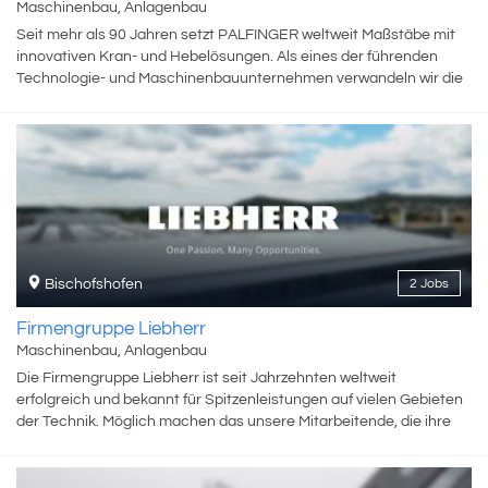
Maschinenbau, Anlagenbau
Seit mehr als 90 Jahren setzt PALFINGER weltweit Maßstäbe mit
innovativen Kran- und Hebelösungen. Als eines der führenden
Technologie- und Maschinenbauunternehmen verwandeln wir die
Bedürfnisse unserer Kunden in nahtlos integrierte Lösungen und
schaffen gleichzeitig Möglichkeiten für unsere Mitarbeitenden, zu
wachsen, zusammenzuarbeiten und Grenzen zu überschreiten. Bei
PALFINGER glauben wir an die Kraft des Miteinanders: indem wir
uns gegenseitig stärken, Innovationen vorantreiben und
gemeinsam Ideen zum Leben erwecken. Werde Teil unseres
Teams. Gemeinsam bewegen wir Großes und gestalten die
Zukunft.
Bischofshofen
2 Jobs
Firmengruppe Liebherr
Maschinenbau, Anlagenbau
Die Firmengruppe Liebherr ist seit Jahrzehnten weltweit
erfolgreich und bekannt für Spitzenleistungen auf vielen Gebieten
der Technik. Möglich machen das unsere Mitarbeitende, die ihre
tägliche Arbeit mit Leidenschaft verfolgen und damit ein wichtiger
Schlüssel zum Unternehmenserfolg sind. 56.000 Gesichter –
56.000 Geschichten. Was sie verbindet? Die Überzeugung des