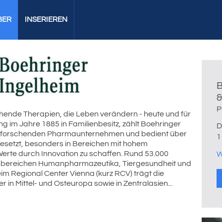
BER
INSERIEREN
B
&
P
hende Therapien, die Leben verändern - heute und für
im Jahre 1885 in Familienbesitz, zählt Boehringer
D
en forschenden Pharmaunternehmen und bedient über
1
gesetzt, besonders in Bereichen mit hohem
rte durch Innovation zu schaffen. Rund 53.000
W
ftsbereichen Humanpharmazeutika, Tiergesundheit und
m Regional Center Vienna (kurz RCV) trägt die
in Mittel- und Osteuropa sowie in Zentralasien...