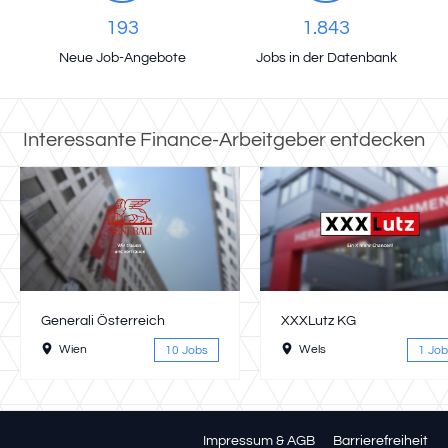
193
1.843
Neue Job-Angebote
Jobs in der Datenbank
Interessante Finance-Arbeitgeber entdecken
Generali Österreich
XXXLutz KG
Wien
Wels
10 Jobs
1 Job
Impressum & AGB
Barrierefreiheit